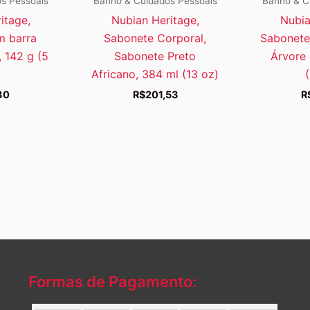
s Pessoais
Banho & Cuidados Pessoais
Banho & C
itage,
Nubian Heritage,
Nubia
m barra
Sabonete Corporal,
Sabonete 
, 142 g (5
Sabonete Preto
Árvore 
Africano, 384 ml (13 oz)
80
R$
201,53
R
Formas de Pagamento: