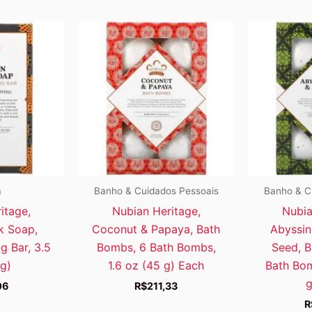
a
Banho & Cuidados Pessoais
Banho & C
itage,
Nubian Heritage,
Nubia
k Soap,
Coconut & Papaya, Bath
Abyssin
g Bar, 3.5
Bombs, 6 Bath Bombs,
Seed, B
g)
1.6 oz (45 g) Each
Bath Bom
g
06
R$
211,33
R