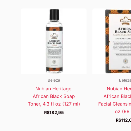
Beleza
Belez
Nubian Heritage,
Nubian Her
African Black Soap
African Blac
Toner, 4.3 fl oz (127 ml)
Facial Cleansin
oz (99 
R$
182,95
R$
112,