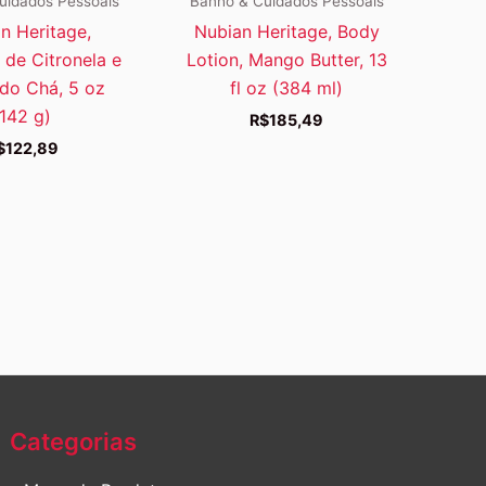
uidados Pessoais
Banho & Cuidados Pessoais
n Heritage,
Nubian Heritage, Body
de Citronela e
Lotion, Mango Butter, 13
do Chá, 5 oz
fl oz (384 ml)
(142 g)
R$
185,49
$
122,89
Categorias