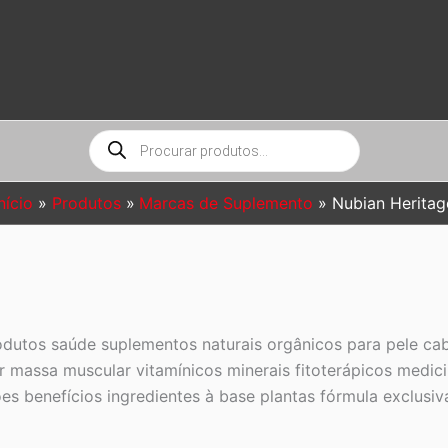
Pesquisar
produtos
nício
Produtos
Marcas de Suplemento
Nubian Heritag
utos saúde suplementos naturais orgânicos para pele cab
 massa muscular vitamínicos minerais fitoterápicos medici
ções benefícios ingredientes à base plantas fórmula exclus