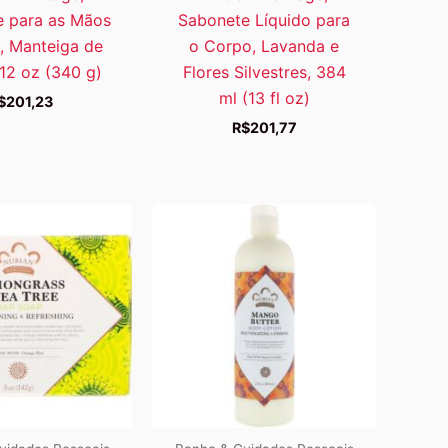
te para as Mãos
Sabonete Líquido para
, Manteiga de
o Corpo, Lavanda e
12 oz (340 g)
Flores Silvestres, 384
ml (13 fl oz)
$
201,23
R$
201,77