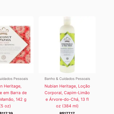
uidados Pessoais
Banho & Cuidados Pessoais
n Heritage,
Nubian Heritage, Loção
e em Barra de
Corporal, Capim-Limão
Mamão, 142 g
e Árvore-do-Chá, 13 fl
(5 oz)
oz (384 ml)
$
117,39
R$
177,17