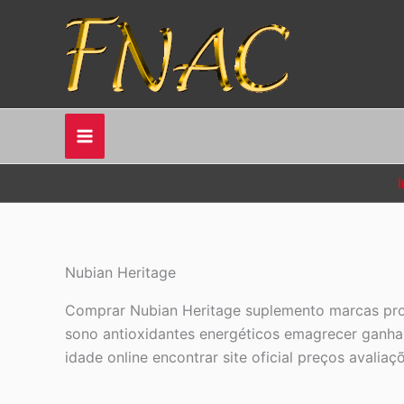
Ir
para
o
conteúdo
I
Nubian Heritage
Comprar Nubian Heritage suplemento marcas prod
sono antioxidantes energéticos emagrecer ganhar
idade online encontrar site oficial preços avalia