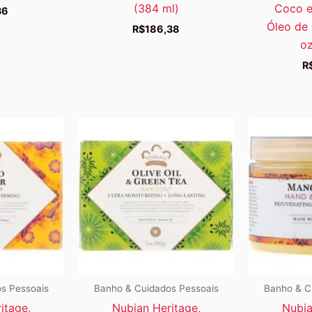
(384 ml)
Coco e
36
Óleo de 
R$
186,38
oz
R
s Pessoais
Banho & Cuidados Pessoais
Banho & C
itage,
Nubian Heritage,
Nubia