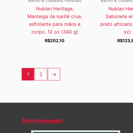
Banho & Cuidados Pessoais
Banho & Cuidado
Nubian Heritage,
Nubian Her
Manteiga de karité crua,
Sabonete e
esfoliante para mãos e
preto africano
corpo, 12 oz (340 g)
oz)
R$
202,10
R$
123,
1
2
→
Atendimento: