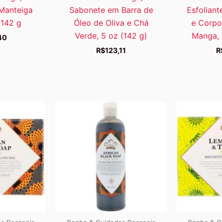
Manteiga
Sabonete em Barra de
Esfolian
 142 g
Óleo de Oliva e Chá
e Corpo
Verde, 5 oz (142 g)
Manga, 
40
R$
123,11
R