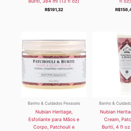
Buriti, 384 ml (13 fl oz)
fl oz)
R$
191,32
R$
156,
Banho & Cuidados Pessoais
Banho & Cuidado
Nubian Heritage,
Nubian Herit
Esfoliante para Mãos e
Cream, Patc
Corpo, Patchouli e
Buriti, 4 fl o