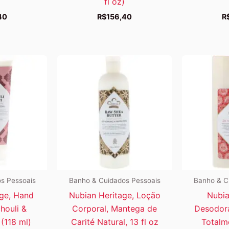
fl oz)
40
R$
156,40
R
s Pessoais
Banho & Cuidados Pessoais
Banho & C
age, Hand
Nubian Heritage, Loção
Nubia
houli &
Corporal, Mantega de
Desodora
z (118 ml)
Carité Natural, 13 fl oz
Totalm