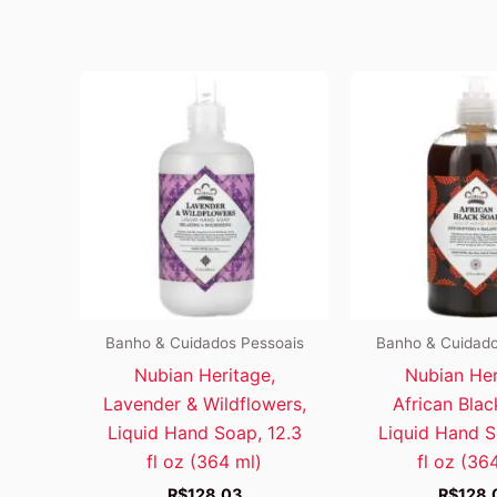
Banho & Cuidados Pessoais
Banho & Cuidado
Nubian Heritage,
Nubian Her
Lavender & Wildflowers,
African Blac
Liquid Hand Soap, 12.3
Liquid Hand S
fl oz (364 ml)
fl oz (36
R$
128,03
R$
128,