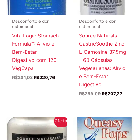
Desconforto e dor
Desconforto e dor
estomacal
estomacal
Vita Logic Stomach
Source Naturals
Formula™: Alívio e
GastricSoothe Zinc
Bem-Estar
L-Carnosine 37.5mg
Digestivo com 120
– 60 Cápsulas
VegCaps
Vegetarianas: Alívio
e Bem-Estar
O
O
R$
281,03
R$
220,76
preço
preço
Digestivo
original
atual
O
O
R$
259,09
R$
207,27
era:
é:
preço
preço
R$281,03.
R$220,76.
original
atual
era:
é:
R$259,09.
R$207,2
Oferta!