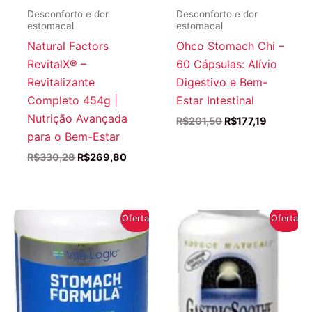
Desconforto e dor
Desconforto e dor
estomacal
estomacal
Natural Factors
Ohco Stomach Chi –
RevitalX® –
60 Cápsulas: Alívio
Revitalizante
Digestivo e Bem-
Completo 454g |
Estar Intestinal
Nutrição Avançada
O
O
R$
201,50
R$
177,19
preço
preço
para o Bem-Estar
original
atual
O
O
R$
330,28
R$
269,80
era:
é:
preço
preço
R$201,50.
R$177,19.
original
atual
era:
é:
R$330,28.
R$269,80.
Oferta!
Oferta!