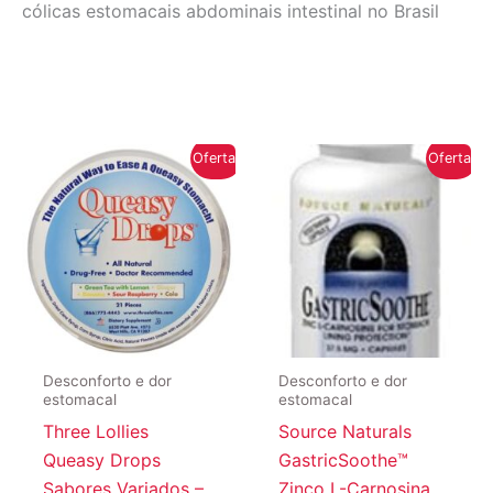
cólicas estomacais abdominais intestinal no Brasil
Oferta!
Oferta!
Desconforto e dor
Desconforto e dor
estomacal
estomacal
Three Lollies
Source Naturals
Queasy Drops
GastricSoothe™
Sabores Variados –
Zinco L-Carnosina