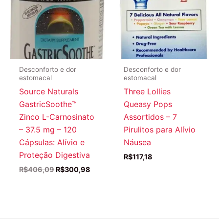
Desconforto e dor
Desconforto e dor
estomacal
estomacal
Source Naturals
Three Lollies
GastricSoothe™
Queasy Pops
Zinco L-Carnosinato
Assortidos – 7
– 37.5 mg – 120
Pirulitos para Alívio
Cápsulas: Alívio e
Náusea
Proteção Digestiva
R$
117,18
O
O
R$
406,09
R$
300,98
preço
preço
original
atual
era:
é:
R$406,09.
R$300,98.