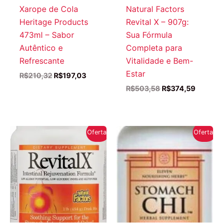
Xarope de Cola
Natural Factors
Heritage Products
Revital X – 907g:
473ml – Sabor
Sua Fórmula
Autêntico e
Completa para
Refrescante
Vitalidade e Bem-
Estar
O
O
R$
210,32
R$
197,03
preço
preço
O
O
R$
503,58
R$
374,59
original
atual
preço
preço
era:
é:
original
atual
R$210,32.
R$197,03.
era:
é:
R$503,58.
R$374,
Oferta!
Oferta!