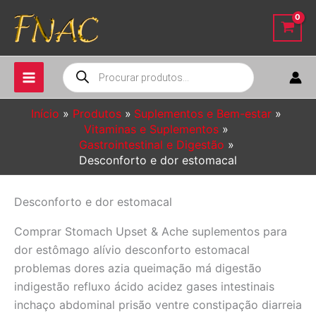
Ir
para
o
conteúdo
Pesquisar
produtos
Início
Produtos
Suplementos e Bem-estar
Vitaminas e Suplementos
Gastrointestinal e Digestão
Desconforto e dor estomacal
Desconforto e dor estomacal
Comprar Stomach Upset & Ache suplementos para
dor estômago alívio desconforto estomacal
problemas dores azia queimação má digestão
indigestão refluxo ácido acidez gases intestinais
inchaço abdominal prisão ventre constipação diarreia