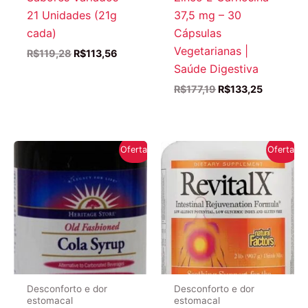
21 Unidades (21g
37,5 mg – 30
cada)
Cápsulas
Vegetarianas |
O
O
R$
119,28
R$
113,56
preço
preço
Saúde Digestiva
original
atual
O
O
R$
177,19
R$
133,25
era:
é:
preço
preço
R$119,28.
R$113,56.
original
atual
era:
é:
R$177,19.
R$133,25
Oferta!
Oferta!
Desconforto e dor
Desconforto e dor
estomacal
estomacal