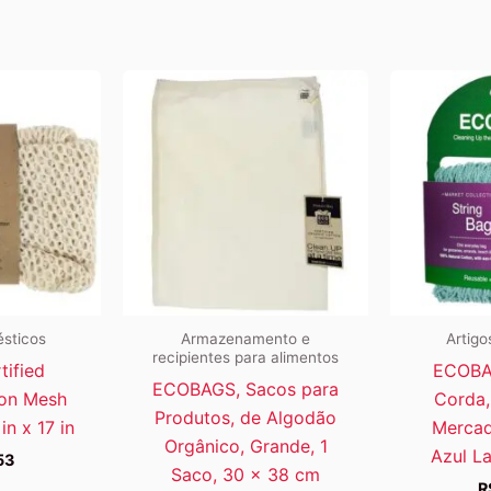
ésticos
Armazenamento e
Artigo
recipientes para alimentos
tified
ECOBA
ECOBAGS, Sacos para
ton Mesh
Corda,
Produtos, de Algodão
in x 17 in
Mercad
Orgânico, Grande, 1
Azul L
53
Saco, 30 x 38 cm
R