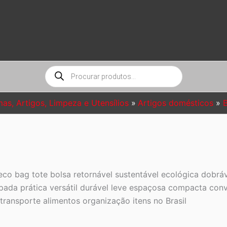
Pesquisar
produtos
mas, Artigos, Limpeza e Utensílios
Artigos domésticos
eco bag tote bolsa retornável sustentável ecológica dobrá
ampada prática versátil durável leve espaçosa compacta co
ransporte alimentos organização itens no Brasil