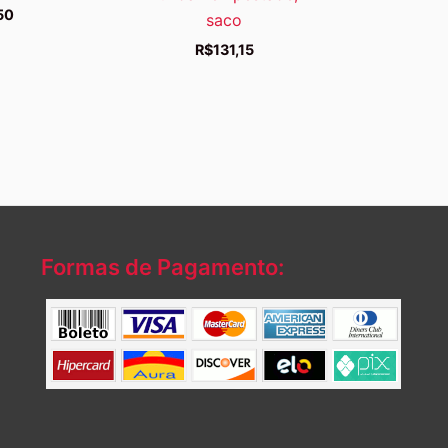
50
saco
R$
131,15
Formas de Pagamento: