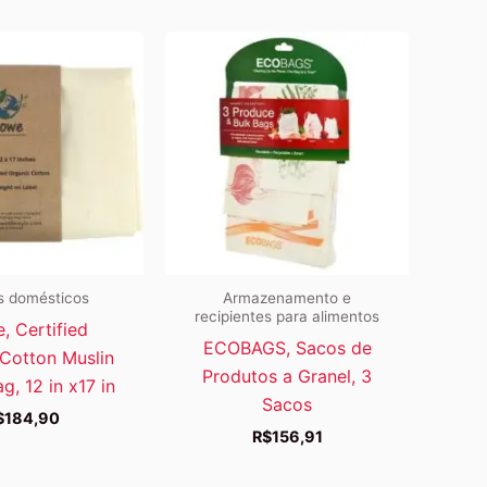
s domésticos
Armazenamento e
recipientes para alimentos
 Certified
ECOBAGS, Sacos de
Cotton Muslin
Produtos a Granel, 3
g, 12 in x17 in
Sacos
$
184,90
R$
156,91