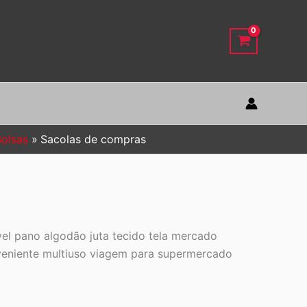
Bolsas
Sacolas de compras
vel pano algodão juta tecido tela mercado
nveniente multiuso viagem para supermercado