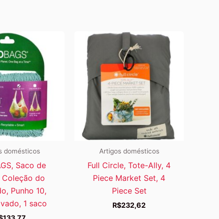
s domésticos
Artigos domésticos
GS, Saco de
Full Circle, Tote-Ally, 4
 Coleção do
Piece Market Set, 4
o, Punho 10,
Piece Set
avado, 1 saco
R$
232,62
$
133,77