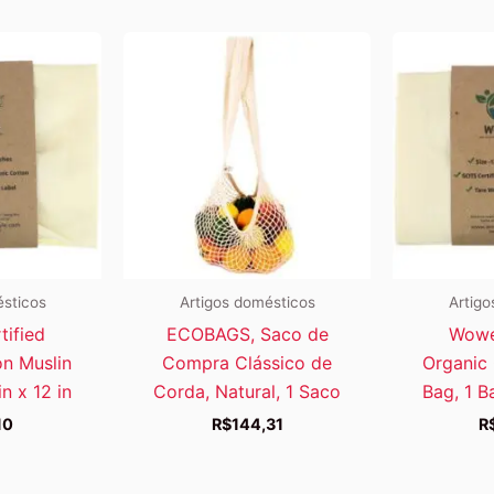
ésticos
Artigos domésticos
Artigo
tified
ECOBAGS, Saco de
Wowe,
on Muslin
Compra Clássico de
Organic 
in x 12 in
Corda, Natural, 1 Saco
Bag, 1 Ba
10
R$
144,31
R