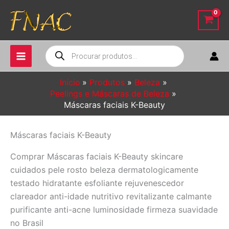
Ir
para
o
conteúdo
Pesquisar
produtos
Início
Produtos
Beleza
Peelings e Máscaras de Beleza
Máscaras faciais K-Beauty
Máscaras faciais K-Beauty
Comprar Máscaras faciais K-Beauty skincare
cuidados pele rosto beleza dermatologicamente
testado hidratante esfoliante rejuvenescedor
clareador anti-idade nutritivo revitalizante calmante
purificante anti-acne luminosidade firmeza suavidade
no Brasil