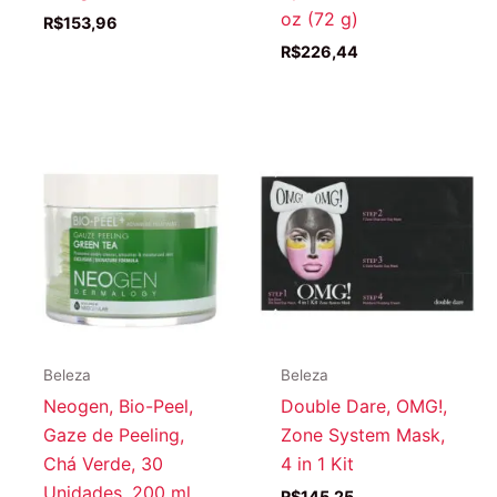
oz (72 g)
R$
153,96
R$
226,44
Beleza
Beleza
Neogen, Bio-Peel,
Double Dare, OMG!,
Gaze de Peeling,
Zone System Mask,
Chá Verde, 30
4 in 1 Kit
Unidades, 200 ml
R$
145,25