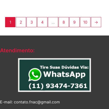
1
2
3
4
…
8
9
10
→
Atendimento:
E-mail: contato.fnac@gmail.com