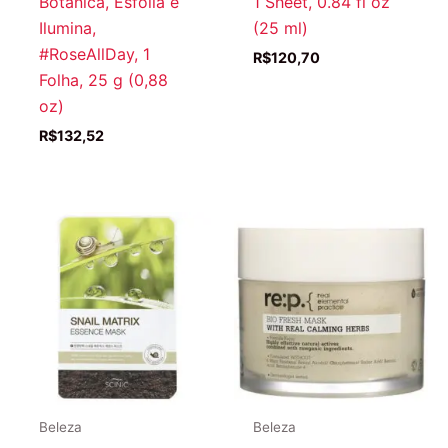
Botânica, Esfolia e
1 Sheet, 0.84 fl oz
Ilumina,
(25 ml)
#RoseAllDay, 1
R$
120,70
Folha, 25 g (0,88
oz)
R$
132,52
Beleza
Beleza