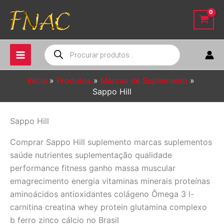
Ir
para
o
conteúdo
Pesquisar
produtos
Início
Produtos
Marcas de Suplemento
Sappo Hill
Sappo Hill
Comprar Sappo Hill suplemento marcas suplementos
saúde nutrientes suplementação qualidade
performance fitness ganho massa muscular
emagrecimento energia vitaminas minerais proteínas
aminoácidos antioxidantes colágeno Ômega 3 l-
carnitina creatina whey protein glutamina complexo
b ferro zinco cálcio no Brasil