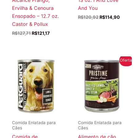
Ervilha & Cenoura
And You
Ensopado – 12.7 oz.
O
O
R$
120,92
R$
114,90
preço
preço
Castor & Pollux
original
atual
O
O
R$
127,71
R$
121,17
era:
é:
preço
preço
R$120,92.
R$114,9
original
atual
era:
é:
R$127,71.
R$121,17.
Oferta!
Comida Enlatada para
Comida Enlatada para
Cães
Cães
Comida de
Alimento de cão