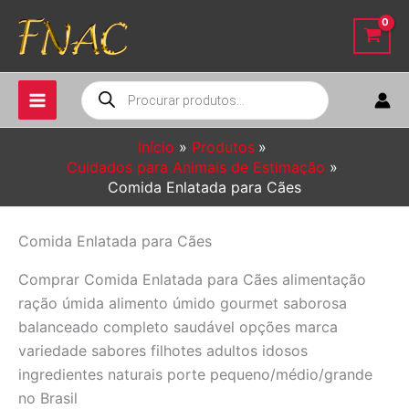
Ir
para
o
conteúdo
Pesquisar
produtos
Início
Produtos
Cuidados para Animais de Estimação
Comida Enlatada para Cães
Comida Enlatada para Cães
Comprar Comida Enlatada para Cães alimentação
ração úmida alimento úmido gourmet saborosa
balanceado completo saudável opções marca
variedade sabores filhotes adultos idosos
ingredientes naturais porte pequeno/médio/grande
no Brasil