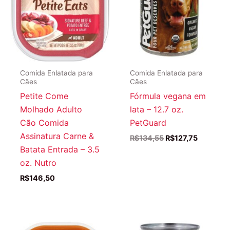
Comida Enlatada para
Comida Enlatada para
Cães
Cães
Petite Come
Fórmula vegana em
Molhado Adulto
lata – 12.7 oz.
Cão Comida
PetGuard
Assinatura Carne &
O
O
R$
134,55
R$
127,75
preço
preço
Batata Entrada – 3.5
original
atual
oz. Nutro
era:
é:
R$134,55.
R$127,75
R$
146,50