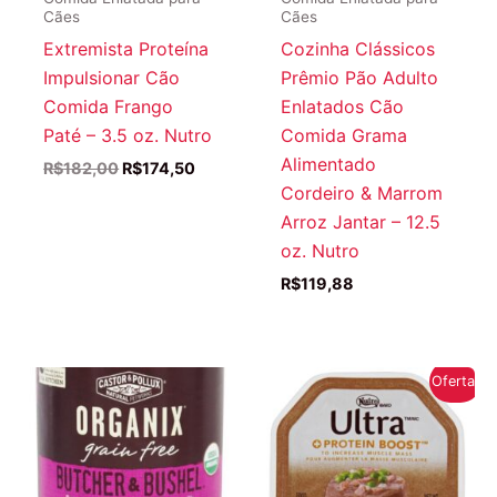
Cães
Cães
Extremista Proteína
Cozinha Clássicos
Impulsionar Cão
Prêmio Pão Adulto
Comida Frango
Enlatados Cão
Paté – 3.5 oz. Nutro
Comida Grama
Alimentado
O
O
R$
182,00
R$
174,50
preço
preço
Cordeiro & Marrom
original
atual
Arroz Jantar – 12.5
era:
é:
R$182,00.
R$174,50.
oz. Nutro
R$
119,88
Oferta!