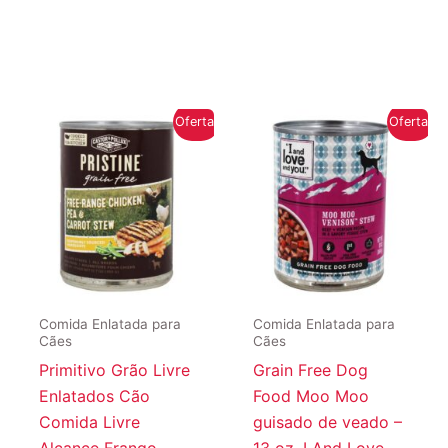
Oferta!
Oferta!
Comida Enlatada para
Comida Enlatada para
Cães
Cães
Primitivo Grão Livre
Grain Free Dog
Enlatados Cão
Food Moo Moo
Comida Livre
guisado de veado –
Alcance Frango,
13 oz. I And Love