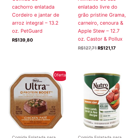
cachorro enlatada
enlatado livre do
Cordeiro e jantar de
grão pristine Grama,
arroz integral – 13.2
carneiro, cenoura &
oz. PetGuard
Apple Stew – 12.7
oz. Castor & Pollux
R$
139,80
O
O
R$
127,71
R$
121,17
preço
preço
original
atual
era:
é:
R$127,71.
R$121,17.
Oferta!
Comida Enlatada para
Comida Enlatada para