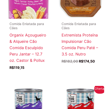
Comida Enlatada para
Comida Enlatada para
Cães
Cães
Organix Açougueiro
Extremista Proteína
& Alqueire Cão
Impulsionar Cão
Comida Esculpido
Comida Peru Paté –
Peru Jantar – 12.7
3.5 oz. Nutro
oz. Castor & Pollux
O
O
R$
182,00
R$
174,50
preço
preço
R$
119,15
original
atual
era:
é:
R$182,00.
R$174,5
Oferta!