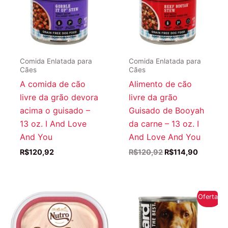
Comida Enlatada para
Comida Enlatada para
Cães
Cães
A comida de cão
Alimento de cão
livre da grão devora
livre da grão
acima o guisado –
Guisado de Booyah
13 oz. I And Love
da carne – 13 oz. I
And You
And Love And You
O
O
R$
120,92
R$
120,92
R$
114,90
preço
preço
original
atual
era:
é:
R$120,92.
R$114,9
Oferta!