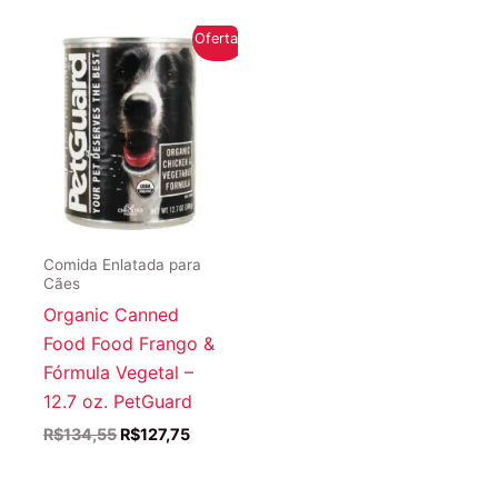
Oferta!
Comida Enlatada para
Cães
Organic Canned
Food Food Frango &
Fórmula Vegetal –
12.7 oz. PetGuard
O
O
R$
134,55
R$
127,75
preço
preço
original
atual
era:
é: