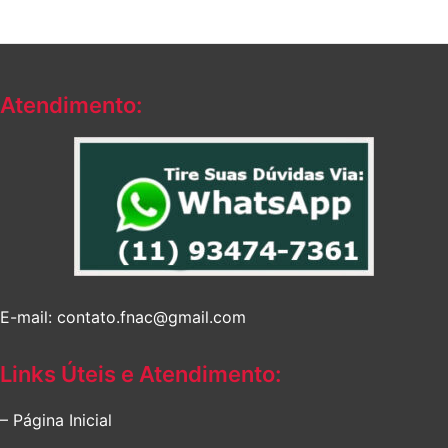
R$134,55.
R$127,75.
Atendimento:
E-mail: contato.fnac@gmail.com
Links Úteis e Atendimento:
– Página Inicial