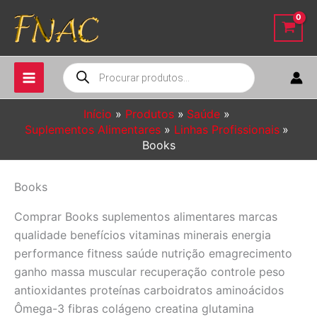
Ir
para
o
conteúdo
Pesquisar
produtos
Início
Produtos
Saúde
Suplementos Alimentares
Linhas Profissionais
Books
Books
Comprar Books suplementos alimentares marcas
qualidade benefícios vitaminas minerais energia
performance fitness saúde nutrição emagrecimento
ganho massa muscular recuperação controle peso
antioxidantes proteínas carboidratos aminoácidos
Ômega-3 fibras colágeno creatina glutamina