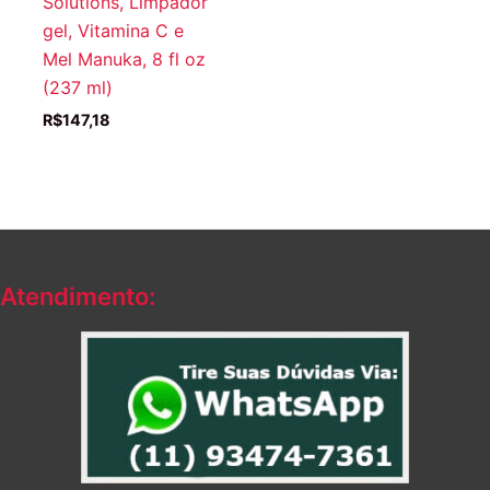
Solutions, Limpador
gel, Vitamina C e
Mel Manuka, 8 fl oz
(237 ml)
R$
147,18
Atendimento: