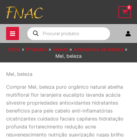
Ir
para
o
conteúdo
Pesquisar
produtos
Início
Produtos
Beleza
Acessórios de beleza
Mel, beleza
Mel, beleza
Comprar Mel, beleza puro orgânico natural abelha
multifloral flor laranjeira eucalipto lavanda acácia
silvestre propriedades antioxidantes hidratantes
benefícios para pele cabelo anti-inflamatórias
cicatrizantes cuidados faciais capilares hidratação
profunda fortalecimento redução acne
rejuvenescimento nutrição suavização rugas brilho