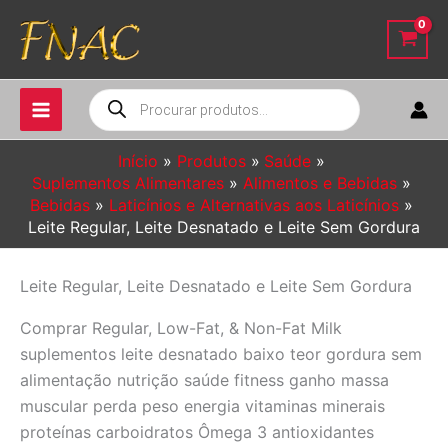
Ir
para
o
conteúdo
Pesquisar
produtos
Início
Produtos
Saúde
Suplementos Alimentares
Alimentos e Bebidas
Bebidas
Laticínios e Alternativas aos Laticínios
Leite Regular, Leite Desnatado e Leite Sem Gordura
Leite Regular, Leite Desnatado e Leite Sem Gordura
Comprar Regular, Low-Fat, & Non-Fat Milk
suplementos leite desnatado baixo teor gordura sem
alimentação nutrição saúde fitness ganho massa
muscular perda peso energia vitaminas minerais
proteínas carboidratos Ômega 3 antioxidantes