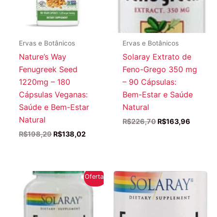
Ervas e Botânicos
Ervas e Botânicos
Nature’s Way
Solaray Extrato de
Fenugreek Seed
Feno-Grego 350 mg
1220mg – 180
– 90 Cápsulas:
Cápsulas Veganas:
Bem-Estar e Saúde
Saúde e Bem-Estar
Natural
Natural
O
O
R$
226,70
R$
163,96
preço
preço
O
O
R$
198,29
R$
138,02
original
atual
preço
preço
era:
é:
original
atual
R$226,70.
R$163,
era:
é:
R$198,29.
R$138,02.
Oferta!