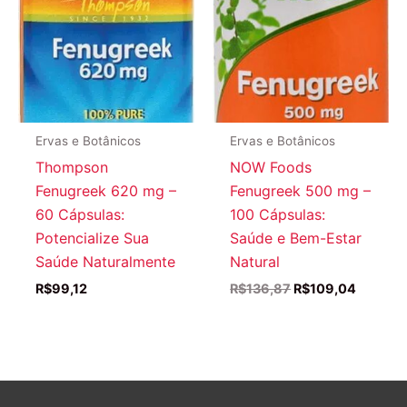
Ervas e Botânicos
Ervas e Botânicos
Thompson
NOW Foods
Fenugreek 620 mg –
Fenugreek 500 mg –
60 Cápsulas:
100 Cápsulas:
Potencialize Sua
Saúde e Bem-Estar
Saúde Naturalmente
Natural
O
O
R$
99,12
R$
136,87
R$
109,04
preço
preço
original
atual
era:
é:
R$136,87.
R$109,0