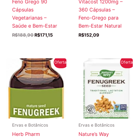
Feno Grego 90
Vitacost 1200mg –
Cápsulas
360 Cápsulas –
Vegetarianas –
Feno-Grego para
Saúde e Bem-Estar
Bem-Estar Natural
O
O
R$
188,90
R$
171,15
R$
152,09
preço
preço
original
atual
era:
é:
R$188,90.
R$171,15.
Oferta!
Oferta!
Ervas e Botânicos
Ervas e Botânicos
Herb Pharm
Nature’s Way