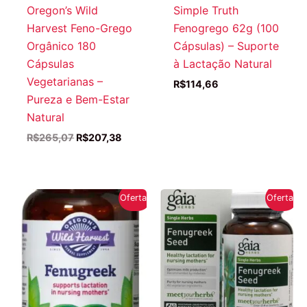
Oregon’s Wild
Simple Truth
Harvest Feno-Grego
Fenogrego 62g (100
Orgânico 180
Cápsulas) – Suporte
Cápsulas
à Lactação Natural
Vegetarianas –
R$
114,66
Pureza e Bem-Estar
Natural
O
O
R$
265,07
R$
207,38
preço
preço
original
atual
era:
é:
R$265,07.
R$207,38.
Oferta!
Oferta!