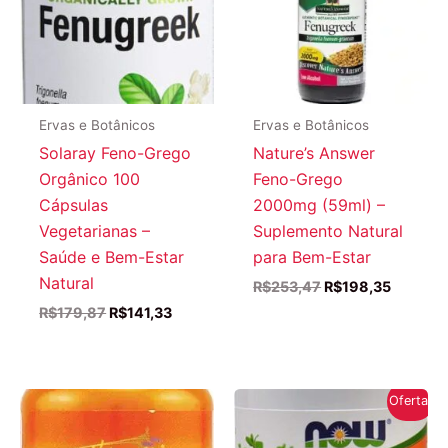
Ervas e Botânicos
Ervas e Botânicos
Solaray Feno-Grego
Nature’s Answer
Orgânico 100
Feno-Grego
Cápsulas
2000mg (59ml) –
Vegetarianas –
Suplemento Natural
Saúde e Bem-Estar
para Bem-Estar
Natural
O
O
R$
253,47
R$
198,35
preço
preço
O
O
R$
179,87
R$
141,33
original
atual
preço
preço
era:
é:
original
atual
R$253,47.
R$198,3
era:
é:
R$179,87.
R$141,33.
Oferta!