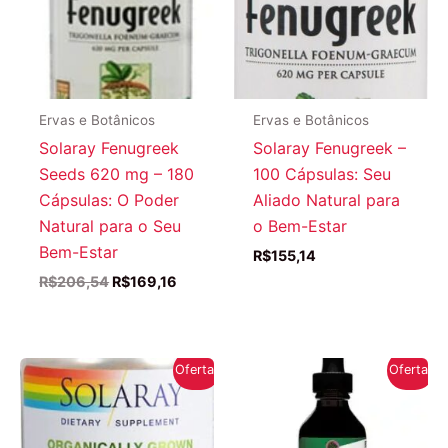
Ervas e Botânicos
Ervas e Botânicos
Solaray Fenugreek
Solaray Fenugreek –
Seeds 620 mg – 180
100 Cápsulas: Seu
Cápsulas: O Poder
Aliado Natural para
Natural para o Seu
o Bem-Estar
Bem-Estar
R$
155,14
O
O
R$
206,54
R$
169,16
preço
preço
original
atual
era:
é:
R$206,54.
R$169,16.
Oferta!
Oferta!