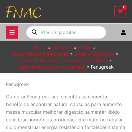
Ir
para
o
conteúdo
Pesquisar
produtos
Início
Produtos
Saúde
Suplementos Alimentares
Ervas e Botânicos
Sistemas do Corpo, Órgãos e Glândulas
Suporte ao Açúcar no Sangue
Fenugreek
Fenugreek
Comprar Fenugreek suplementos suplemento
benefícios encontrar natural capsulas para aumento
massa muscular melhorar digestão aumentar libido
equilibrar hormônios produção leite materno regular
ciclo menstrual energia resistência fortalecer sistema