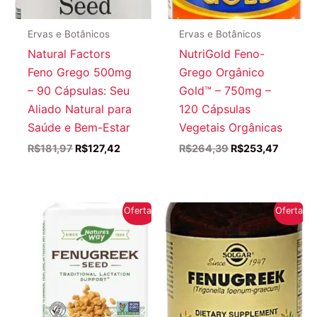
Ervas e Botânicos
Ervas e Botânicos
Natural Factors
NutriGold Feno-
Feno Grego 500mg
Grego Orgânico
– 90 Cápsulas: Seu
Gold™ – 750mg –
Aliado Natural para
120 Cápsulas
Saúde e Bem-Estar
Vegetais Orgânicas
O
O
O
O
R$
181,97
R$
127,42
R$
264,39
R$
253,47
preço
preço
preço
preço
original
atual
original
atual
era:
é:
era:
é:
R$181,97.
R$127,42.
R$264,39.
R$253,4
Oferta!
Oferta!