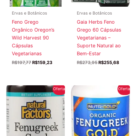
Ervas e Botânicos
Ervas e Botânicos
Feno Grego
Gaia Herbs Feno
Orgânico Oregon’s
Grego 60 Cápsulas
Wild Harvest 90
Vegetarianas –
Cápsulas
Suporte Natural ao
Vegetarianas
Bem-Estar
O
O
O
O
R$
197,77
R$
159,23
R$
273,95
R$
255,68
preço
preço
preço
preço
original
atual
original
atual
era:
é:
era:
é:
R$197,77.
R$159,23.
R$273,95.
R$255,
Oferta!
Oferta!