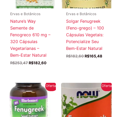
Ervas e Botânicos
Ervas e Botânicos
Nature’s Way
Solgar Fenugreek
Semente de
(Feno-grego) – 100
Fenogreco 610 mg –
Cápsulas Vegetais:
320 Cápsulas
Potencialize Seu
Vegetarianas –
Bem-Estar Natural
Bem-Estar Natural
O
O
R$
182,60
R$
165,48
preço
preço
O
O
R$
253,47
R$
182,60
original
atual
preço
preço
era:
é:
original
atual
R$182,60.
R$165,4
era:
é:
R$253,47.
R$182,60.
Oferta!
Oferta!