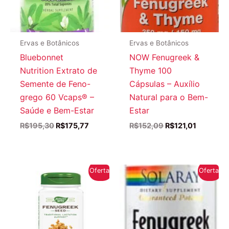
Ervas e Botânicos
Ervas e Botânicos
Bluebonnet
NOW Fenugreek &
Nutrition Extrato de
Thyme 100
Semente de Feno-
Cápsulas – Auxílio
grego 60 Vcaps® –
Natural para o Bem-
Saúde e Bem-Estar
Estar
O
O
O
O
R$
195,30
R$
175,77
R$
152,09
R$
121,01
preço
preço
preço
preço
original
atual
original
atual
era:
é:
era:
é:
R$195,30.
R$175,77.
R$152,09.
R$121,01.
Oferta!
Oferta!