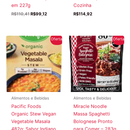
em 227g
Cozinha
O
O
R$
110,41
R$
99,12
R$
114,92
preço
preço
original
atual
era:
é:
R$110,41.
R$99,12.
Oferta!
Oferta!
Alimentos e Bebidas
Alimentos e Bebidas
Pacific Foods
Miracle Noodle
Organic Stew Vegan
Massa Spaghetti
Vegetable Masala
Bolognese Pronto
482g: Sabor Indiano
para Comer – 283g