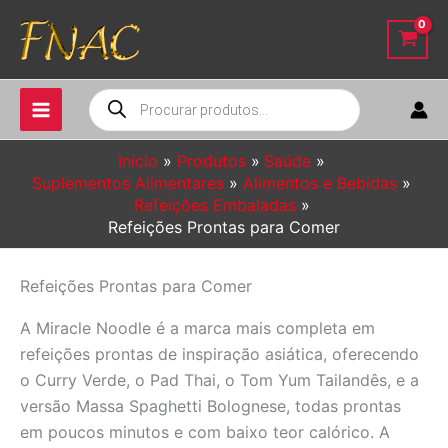
Ir
para
o
conteúdo
Pesquisar
produtos
Início
Produtos
Saúde
Suplementos Alimentares
Alimentos e Bebidas
Refeições Embaladas
Refeições Prontas para Comer
Refeições Prontas para Comer
A Miracle Noodle é a marca mais completa em
refeições prontas de inspiração asiática, oferecendo
o Curry Verde, o Pad Thai, o Tom Yum Tailandês, e a
versão Massa Spaghetti Bolognese, todas prontas
em poucos minutos e com baixo teor calórico. A