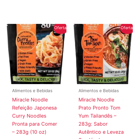
Oferta!
Oferta!
Alimentos e Bebidas
Alimentos e Bebidas
Miracle Noodle
Miracle Noodle
Refeição Japonesa
Prato Pronto Tom
Curry Noodles
Yum Tailandês –
Pronta para Comer
283g: Sabor
– 283g (10 oz)
Autêntico e Leveza