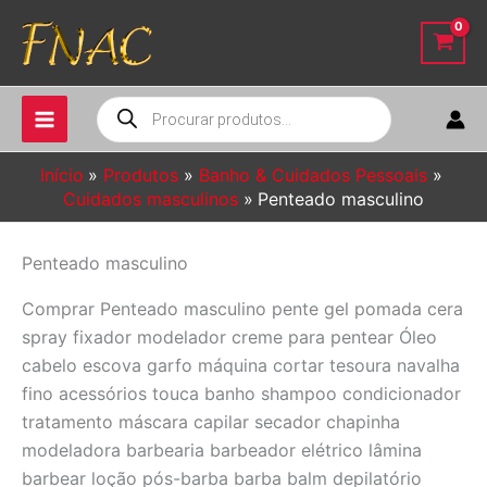
Ir
para
o
conteúdo
Pesquisar
produtos
Início
Produtos
Banho & Cuidados Pessoais
Cuidados masculinos
Penteado masculino
Penteado masculino
Comprar Penteado masculino pente gel pomada cera
spray fixador modelador creme para pentear Óleo
cabelo escova garfo máquina cortar tesoura navalha
fino acessórios touca banho shampoo condicionador
tratamento máscara capilar secador chapinha
modeladora barbearia barbeador elétrico lâmina
barbear loção pós-barba barba balm depilatório