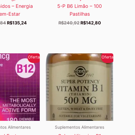
dos – Energia
5-P B6 Limão – 100
em-Estar
Pastilhas
O
O
O
O
,84
R$
135,24
R$
240,92
R$
142,80
preço
preço
preço
preço
original
atual
original
atual
era:
é:
era:
é:
R$146,84.
R$135,24.
R$240,92.
R$142,80.
Oferta!
Oferta!
tos Alimentares
Suplementos Alimentares