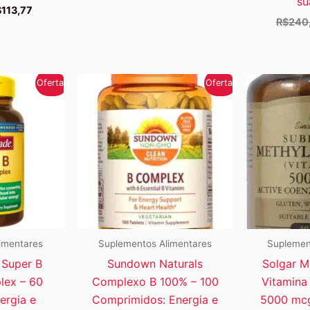
su
preço
preço
O
$
113,77
original
atual
eço
preço
R$
240
era:
é:
iginal
atual
R$159,71.
R$144,64.
a:
é:
129,26.
R$113,77.
Oferta!
Oferta!
imentares
Suplementos Alimentares
Suplemen
 Super B
Sundown Naturals
Solgar M
lex – 60
Complexo B 100% – 100
Vitamina
ergia e
Comprimidos: Energia e
5000 mcg