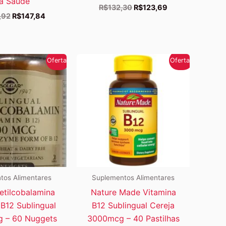
a Saúde
O
O
R$
132,30
R$
123,69
O
O
,92
R$
147,84
preço
preço
preço
preço
original
atual
original
atual
era:
é:
era:
é:
R$132,30.
R$123,69.
R$240,92.
R$147,84.
Oferta!
Oferta!
tos Alimentares
Suplementos Alimentares
etilcobalamina
Nature Made Vitamina
 B12 Sublingual
B12 Sublingual Cereja
 – 60 Nuggets
3000mcg – 40 Pastilhas