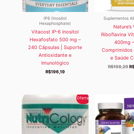
IP6 (Inositol
Suplementos Al
Hexaphosphate)
Nature’s
Vitacost IP-6 Inositol
Riboflavina Vi
Hexafosfato 500 mg –
400mg –
240 Cápsulas | Suporte
Comprimidos 
Antioxidante e
e Saúde Ce
Imunológico
O
R$
198,29
R
R$
196,19
pr
or
er
R$
Oferta!