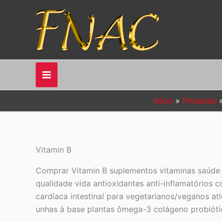
Ir
para
o
conteúdo
Início
Produtos
Vitamin B
Comprar Vitamin B suplementos vitaminas saúde 
qualidade vida antioxidantes anti-inflamatórios
cardíaca intestinal para vegetarianos/veganos a
unhas à base plantas ômega-3 colágeno probiótic