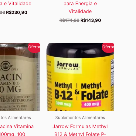
a e Vitalidade
para Energia e
Vitalidade
O
O
,03
R$
230,90
preço
preço
O
O
R$
174,20
R$
143,90
original
atual
preço
preço
era:
é:
original
atual
R$281,03.
R$230,90.
era:
é:
R$174,20.
R$143,90.
Oferta!
Oferta!
tos Alimentares
Suplementos Alimentares
iacina Vitamina
Jarrow Formulas Methyl
100mg, 100
B12 & Methyl Folate P-