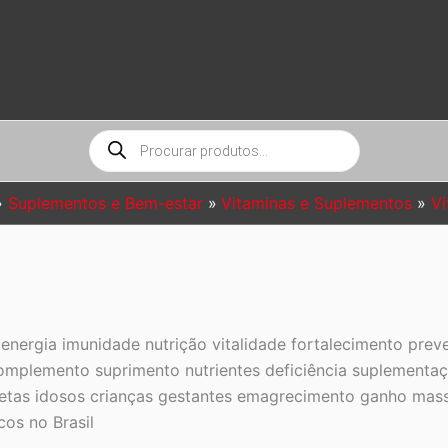
Pesquisar
produtos
Suplementos e Bem-estar
Vitaminas e Suplementos
Vi
energia imunidade nutrição vitalidade fortalecimento pre
 complemento suprimento nutrientes deficiência suplementa
tletas idosos crianças gestantes emagrecimento ganho mas
os no Brasil