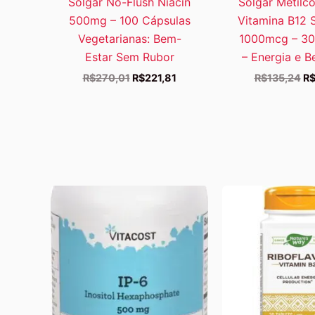
Solgar No-Flush Niacin
Solgar Metilc
500mg – 100 Cápsulas
Vitamina B12 S
Vegetarianas: Bem-
1000mcg – 30
Estar Sem Rubor
– Energia e B
O
O
O
R$
270,01
R$
221,81
R$
135,24
R
preço
preço
pr
original
atual
or
era:
é:
er
R$270,01.
R$221,81.
R$