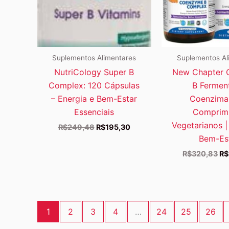
Suplementos Alimentares
Suplementos Al
NutriCology Super B
New Chapter 
Complex: 120 Cápsulas
B Fermen
– Energia e Bem-Estar
Coenzima
Essenciais
Comprim
Vegetarianos |
O
O
R$
249,48
R$
195,30
preço
preço
Bem-Es
original
atual
O
R$
320,83
R$
era:
é:
pr
R$249,48.
R$195,30.
ori
er
R$
1
2
3
4
…
24
25
26