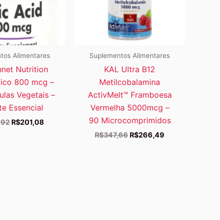
tos Alimentares
Suplementos Alimentares
net Nutrition
KAL Ultra B12
lico 800 mcg –
Metilcobalamina
las Vegetais –
ActivMelt™ Framboesa
e Essencial
Vermelha 5000mcg –
90 Microcomprimidos
O
O
,92
R$
201,08
preço
preço
O
O
R$
347,66
R$
266,49
original
atual
preço
preço
era:
é:
original
atual
R$240,92.
R$201,08.
era:
é:
R$347,66.
R$266,49.