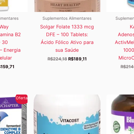
imentares
Suplementos Alimentares
Suplemen
 Way
Solgar Folate 1333 mcg
K
tamina B2
DFE – 100 Tablets:
Adenos
 30
Ácido Fólico Ativo para
ActivMe
– Energia
sua Saúde
1000
lular
Micro
O
O
R$
224,18
R$
189,11
preço
preço
O
$
159,71
R$
214
original
atual
eço
preço
era:
é:
iginal
atual
R$224,18.
R$189,11.
a:
é:
198,29.
R$159,71.
Oferta!