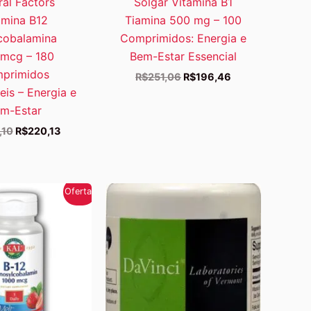
ral Factors
Solgar Vitamina B1
amina B12
Tiamina 500 mg – 100
cobalamina
Comprimidos: Energia e
mcg – 180
Bem-Estar Essencial
primidos
O
O
R$
251,06
R$
196,46
preço
preço
eis – Energia e
original
atual
m-Estar
era:
é:
R$251,06.
R$196,46.
O
O
,10
R$
220,13
preço
preço
original
atual
era:
é:
R$275,10.
R$220,13.
Oferta!