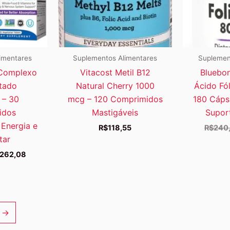
imentares
Suplementos Alimentares
Suplemen
Complexo
Vitacost Metil B12
Bluebon
tado
Natural Cherry 1000
Ácido Fó
 – 30
mcg – 120 Comprimidos
180 Cápsu
idos
Mastigáveis
Suport
 Energia e
R$
118,55
R$
240
tar
O
262,08
eço
preço
ginal
atual
a:
é:
320,83.
R$262,08.
→