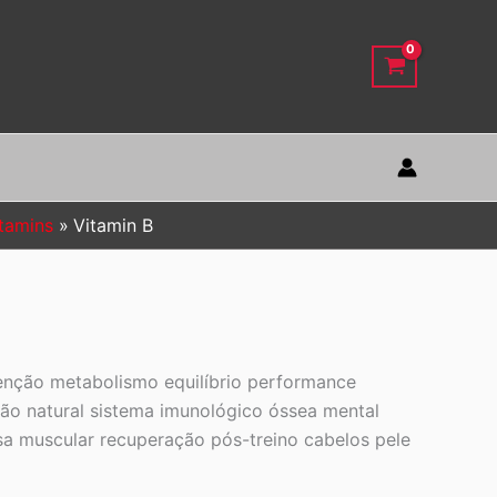
tamins
Vitamin B
venção metabolismo equilíbrio performance
ção natural sistema imunológico óssea mental
sa muscular recuperação pós-treino cabelos pele