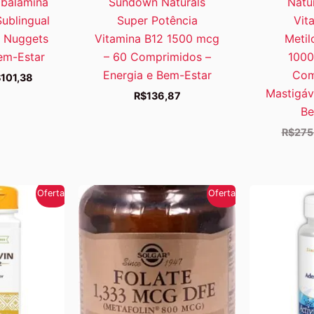
obalamina
Sundown Naturals
Natu
ublingual
Super Potência
Vit
 Nuggets
Vitamina B12 1500 mcg
Metil
em-Estar
– 60 Comprimidos –
1000
Energia e Bem-Estar
Com
O
$
101,38
eço
preço
Mastigáv
R$
136,87
iginal
atual
Be
a:
é:
135,24.
R$101,38.
R$
275
Oferta!
Oferta!