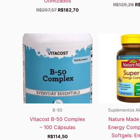
Otimizados
O
R$
129,26
R
O
O
R$
297,57
R$
182,70
pr
preço
preço
or
original
atual
er
era:
é:
R$
R$297,57.
R$182,70.
B-50
Suplementos Al
Vitacost B-50 Complex
Nature Made
– 100 Cápsulas
Energy Comp
Softgels: En
R$
114,50