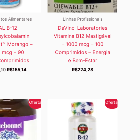
tos Alimentares
Linhas Profissionais
AL B-12
DaVinci Laboratories
ylcobalamin
Vitamina B12 Mastigável
lt™ Morango –
– 1000 mcg – 100
 mcg – 90
Comprimidos – Energia
Comprimidos
e Bem-Estar
O
O
,10
R$
155,14
R$
224,28
preço
preço
original
atual
era:
é:
R$214,10.
R$155,14.
Oferta!
Oferta!