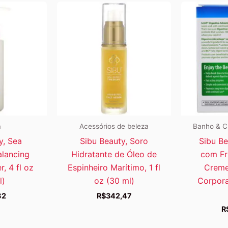
a
Acessórios de beleza
Banho & C
y, Sea
Sibu Beauty, Soro
Sibu Be
alancing
Hidratante de Óleo de
com Fr
r, 4 fl oz
Espinheiro Marítimo, 1 fl
Creme
l)
oz (30 ml)
Corporal
82
R$
342,47
R