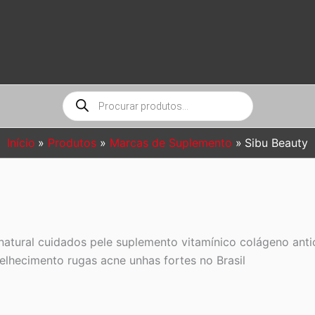
Pesquisar
produtos
Início
Produtos
Marcas de Suplemento
Sibu Beauty
atural cuidados pele suplemento vitamínico colágeno anti
lhecimento rugas acne unhas fortes no Brasil