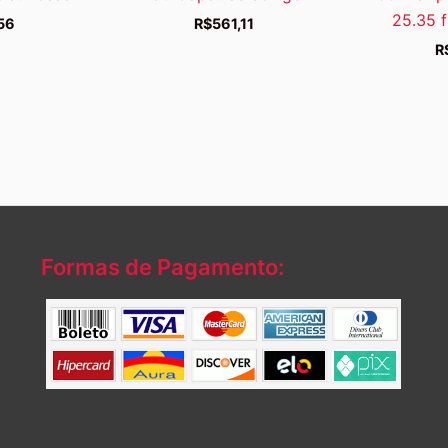
25.35 f
56
R$
561,11
R
Formas de Pagamento: