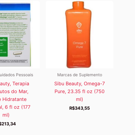
uidados Pessoais
Marcas de Suplemento
auty, Terapia
Sibu Beauty, Omega-7
utos do Mar,
Pure, 23.35 fl oz (750
 Hidratante
ml)
, 6 fl oz (177
R$
343,55
ml)
$
213,34