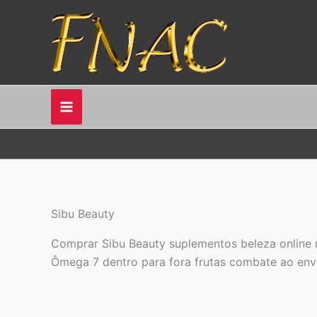
Ir
para
o
conteúdo
Sibu Beauty
Comprar Sibu Beauty suplementos beleza online n
Ômega 7 dentro para fora frutas combate ao enve