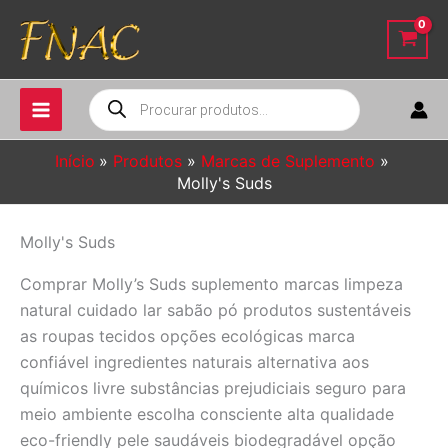
Ir
para
o
conteúdo
Pesquisar
produtos
Início
Produtos
Marcas de Suplemento
Molly's Suds
Molly's Suds
Comprar Molly’s Suds suplemento marcas limpeza
natural cuidado lar sabão pó produtos sustentáveis
as roupas tecidos opções ecológicas marca
confiável ingredientes naturais alternativa aos
químicos livre substâncias prejudiciais seguro para
meio ambiente escolha consciente alta qualidade
eco-friendly pele saudáveis biodegradável opção