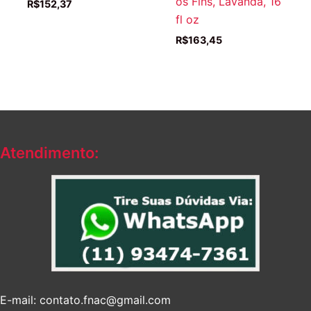
os Fins, Lavanda, 16
R$
152,37
fl oz
R$
163,45
Atendimento:
E-mail: contato.fnac@gmail.com