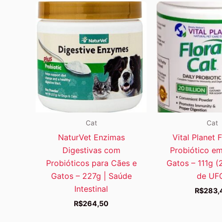
Cat
Cat
NaturVet Enzimas
Vital Planet 
Digestivas com
Probiótico e
Probióticos para Cães e
Gatos – 111g (
Gatos – 227g | Saúde
de UF
Intestinal
R$
283,
R$
264,50