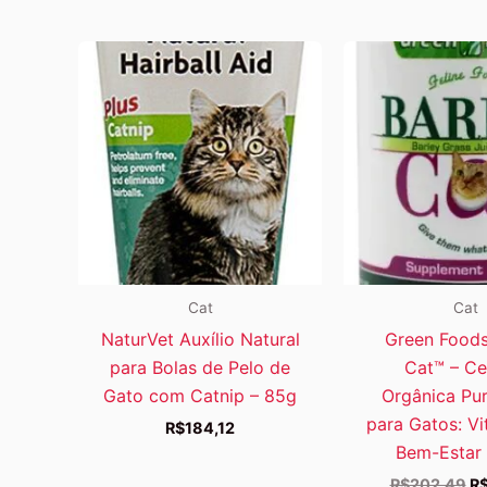
Cat
Cat
NaturVet Auxílio Natural
Green Foods
para Bolas de Pelo de
Cat™ – C
Gato com Catnip – 85g
Orgânica Pu
para Gatos: Vi
R$
184,12
Bem-Estar 
O
R$
202,49
R