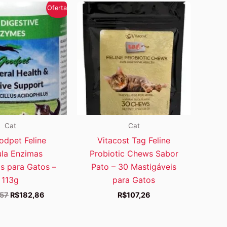
Oferta!
Cat
Cat
odpet Feline
Vitacost Tag Feline
la Enzimas
Probiotic Chews Sabor
as para Gatos –
Pato – 30 Mastigáveis
113g
para Gatos
O
O
,57
R$
182,86
R$
107,26
preço
preço
original
atual
era:
é: