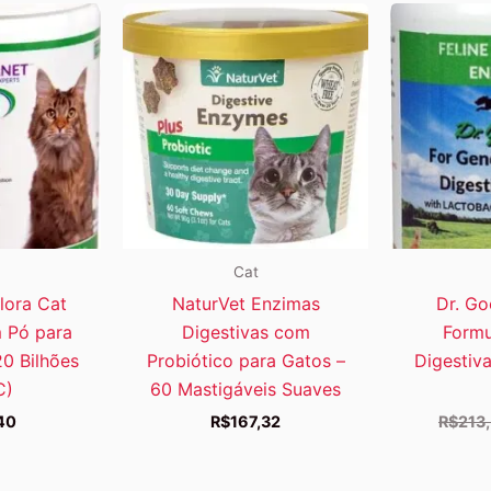
Cat
Flora Cat
NaturVet Enzimas
Dr. Go
m Pó para
Digestivas com
Formu
20 Bilhões
Probiótico para Gatos –
Digestiv
C)
60 Mastigáveis Suaves
40
R$
167,32
R$
213