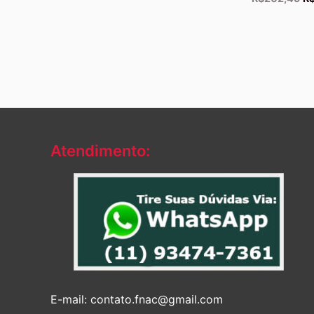
pr
or
er
R$
Atendimento:
E-mail: contato.fnac@gmail.com