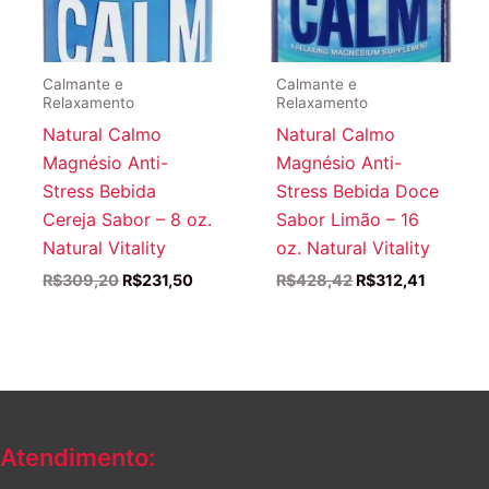
Calmante e
Calmante e
Relaxamento
Relaxamento
Natural Calmo
Natural Calmo
Magnésio Anti-
Magnésio Anti-
Stress Bebida
Stress Bebida Doce
Cereja Sabor – 8 oz.
Sabor Limão – 16
Natural Vitality
oz. Natural Vitality
O
O
O
O
R$
309,20
R$
231,50
R$
428,42
R$
312,41
preço
preço
preço
preço
original
atual
original
atual
era:
é:
era:
é:
R$309,20.
R$231,50.
R$428,42.
R$312,4
Atendimento: