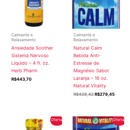
Calmante e
Calmante e
Relaxamento
Relaxamento
Ansiedade Soother
Natural Calm
Sistema Nervoso
Bebida Anti-
Líquido – 4 fl. oz.
Estresse de
Herb Pharm
Magnésio Sabor
Laranja – 16 oz.
R$
443,70
Natural Vitality
O
O
R$
428,42
R$
279,45
preço
preço
original
atual
era:
é:
R$428,42.
R$279,
Oferta!
Oferta!