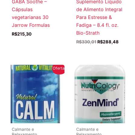
GABA Soothe –
Suplemento Líquido
Cápsulas
de Alimento Integral
vegetarianas 30
Para Estresse &
Jarrow Formulas
Fadiga – 8.4 fl. oz.
Bio-Strath
R$
215,30
O
O
R$
330,01
R$
288,48
preço
preço
original
atual
era:
é:
R$330,01.
R$288,
Oferta!
Calmante e
Calmante e
Relaxamento
Relaxamento