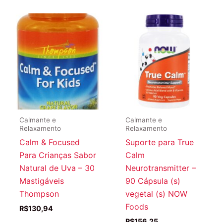
era:
é:
R$206,25.
R$141,05.
Calmante e
Calmante e
Relaxamento
Relaxamento
Calm & Focused
Suporte para True
Para Crianças Sabor
Calm
Natural de Uva – 30
Neurotransmitter –
Mastigáveis
90 Cápsula (s)
Thompson
vegetal (s) NOW
Foods
R$
130,94
R$
156,25