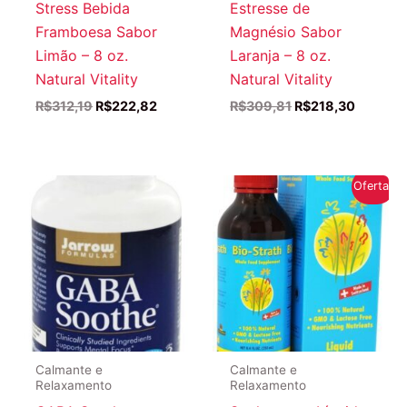
Stress Bebida
Estresse de
Framboesa Sabor
Magnésio Sabor
Limão – 8 oz.
Laranja – 8 oz.
Natural Vitality
Natural Vitality
O
O
O
O
R$
312,19
R$
222,82
R$
309,81
R$
218,30
preço
preço
preço
preço
original
atual
original
atual
era:
é:
era:
é:
R$312,19.
R$222,82.
R$309,81.
R$218,3
Oferta!
Calmante e
Calmante e
Relaxamento
Relaxamento