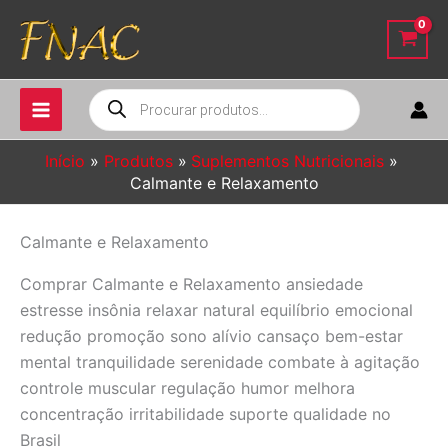
Ir
para
o
conteúdo
Pesquisar
produtos
Início
Produtos
Suplementos Nutricionais
Calmante e Relaxamento
Calmante e Relaxamento
Comprar Calmante e Relaxamento ansiedade
estresse insônia relaxar natural equilíbrio emocional
redução promoção sono alívio cansaço bem-estar
mental tranquilidade serenidade combate à agitação
controle muscular regulação humor melhora
concentração irritabilidade suporte qualidade no
Brasil