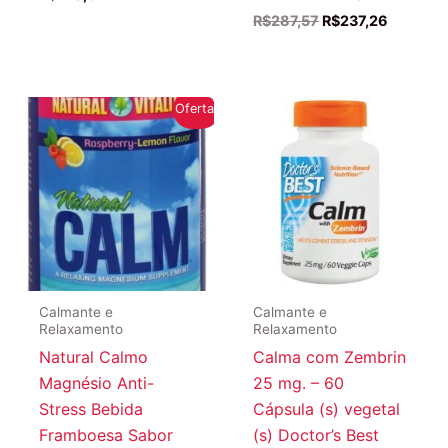
O
O
R$
287,57
R$
237,26
preço
preço
original
atual
era:
é:
R$287,57.
R$237,2
Oferta!
Calmante e
Calmante e
Relaxamento
Relaxamento
Natural Calmo
Calma com Zembrin
Magnésio Anti-
25 mg. – 60
Stress Bebida
Cápsula (s) vegetal
Framboesa Sabor
(s) Doctor’s Best