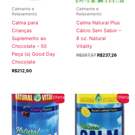
Calmante e
Calmante e
Relaxamento
Relaxamento
Calma para
Calma Natural Plus
Crianças
Cálcio Sem Sabor –
Suplemento ao
8 oz. Natural
Chocolate – 50
Vitality
Peça (s) Good Day
O
O
R$
287,57
R$
237,26
preço
preço
Chocolate
original
atual
R$
212,90
era:
é:
R$287,57.
R$237,2
Oferta!
Oferta!