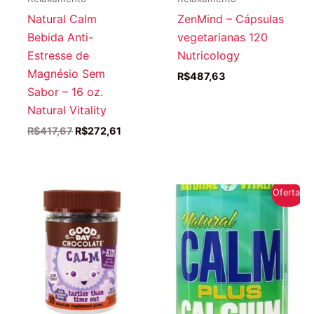
Natural Calm
ZenMind – Cápsulas
Bebida Anti-
vegetarianas 120
Estresse de
Nutricology
Magnésio Sem
R$
487,63
Sabor – 16 oz.
Natural Vitality
O
O
R$
417,67
R$
272,61
preço
preço
original
atual
era:
é:
R$417,67.
R$272,61.
Oferta!