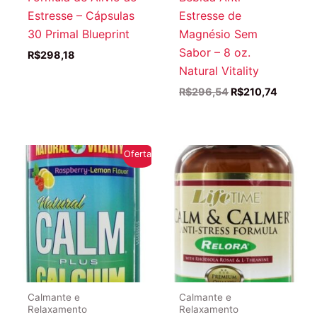
Estresse – Cápsulas
Estresse de
30 Primal Blueprint
Magnésio Sem
Sabor – 8 oz.
R$
298,18
Natural Vitality
O
O
R$
296,54
R$
210,74
preço
preço
original
atual
era:
é:
R$296,54.
R$210,7
Oferta!
Calmante e
Calmante e
Relaxamento
Relaxamento