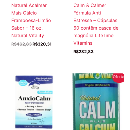
Natural Acalmar
Calm & Calmer
Mais Cálcio
Fórmula Anti-
Framboesa-Limão
Estresse – Cápsulas
Sabor – 16 oz.
60 contêm casca de
Natural Vitality
magnólia LifeTime
Vitamins
O
O
R$
462,83
R$
320,31
preço
preço
R$
282,83
original
atual
era:
é:
R$462,83.
R$320,31.
Oferta!