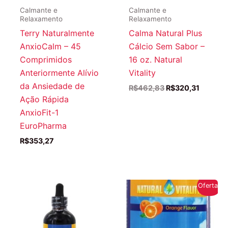
Calmante e
Calmante e
Relaxamento
Relaxamento
Terry Naturalmente
Calma Natural Plus
AnxioCalm – 45
Cálcio Sem Sabor –
Comprimidos
16 oz. Natural
Anteriormente Alívio
Vitality
da Ansiedade de
O
O
R$
462,83
R$
320,31
preço
preço
Ação Rápida
original
atual
AnxioFit-1
era:
é:
R$462,83.
R$320,3
EuroPharma
R$
353,27
Oferta!