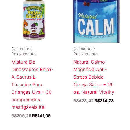
Calmante e
Calmante e
Relaxamento
Relaxamento
Mistura De
Natural Calmo
Dinossauros Relax-
Magnésio Anti-
A-Saurus L-
Stress Bebida
Theanine Para
Cereja Sabor – 16
Crianças Uva – 30
oz. Natural Vitality
comprimidos
O
O
R$
428,42
R$
314,73
preço
preço
mastigáveis Kal
original
atual
O
O
R$
206,25
R$
141,05
era:
é:
preço
preço
R$428,42.
R$314,7
original
atual