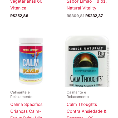
vegetarianas 60
Sabor Limão – 8 oz.
Vitanica
Natural Vitality
O
O
R$
252,86
R$
309,81
R$
232,37
preço
preço
original
atual
era:
é:
R$309,81.
R$232,3
Calmante e
Calmante e
Relaxamento
Relaxamento
Calma Specifics
Calm Thoughts
Crianças Calm-
Contra Ansiedade &
Focus Drink Mix
Estresse – 90