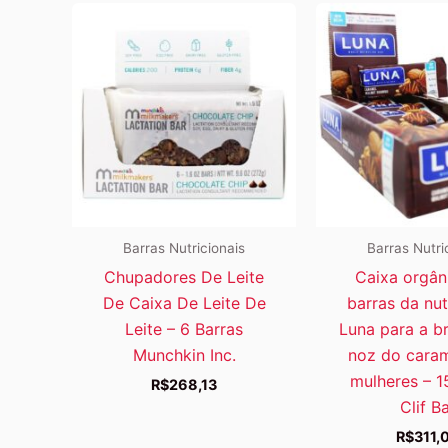
Barras Nutricionais
Barras Nutri
Chupadores De Leite
Caixa orgân
De Caixa De Leite De
barras da nut
Leite – 6 Barras
Luna para a b
Munchkin Inc.
noz do cara
mulheres – 1
R$
268,13
Clif B
R$
311,