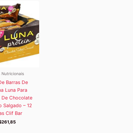
 Nutricionais
De Barras De
na Luna Para
 De Chocolate
 Salgado – 12
as Clif Bar
$
261,85