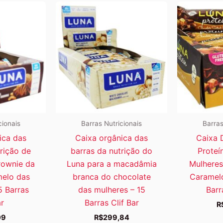
cionais
Barras Nutricionais
Barras
ica das
Caixa orgânica das
Caixa 
rição de
barras da nutrição do
Proteí
rownie da
Luna para a macadâmia
Mulheres
melo das
branca do chocolate
Caramelo
5 Barras
das mulheres – 15
Barr
ar
Barras Clif Bar
R
09
R$
299,84