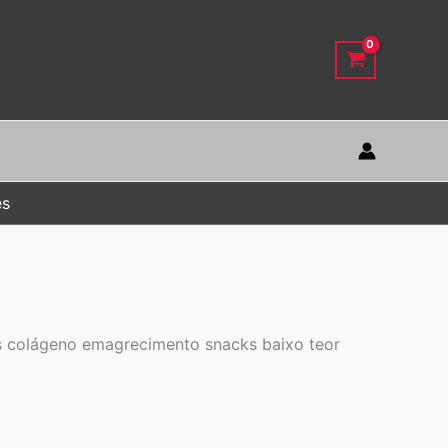
es
as colágeno emagrecimento snacks baixo teor