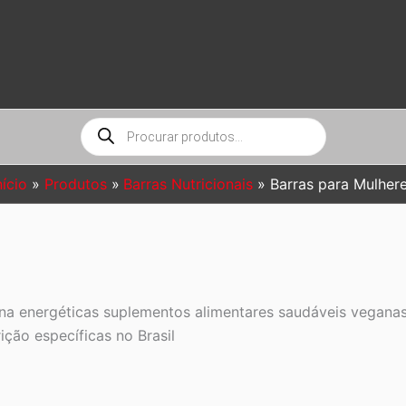
Pesquisar
produtos
nício
Produtos
Barras Nutricionais
Barras para Mulher
eína energéticas suplementos alimentares saudáveis vegan
rição específicas no Brasil