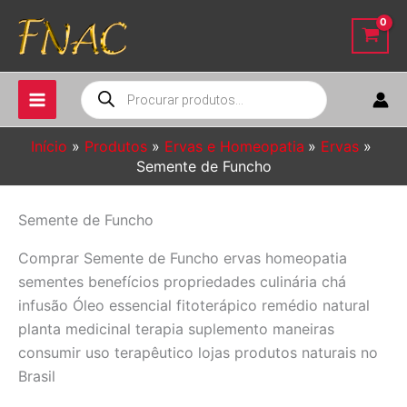
Ir
para
o
conteúdo
Pesquisar
produtos
Início
Produtos
Ervas e Homeopatia
Ervas
Semente de Funcho
Semente de Funcho
Comprar Semente de Funcho ervas homeopatia
sementes benefícios propriedades culinária chá
infusão Óleo essencial fitoterápico remédio natural
planta medicinal terapia suplemento maneiras
consumir uso terapêutico lojas produtos naturais no
Brasil