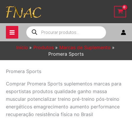
Ir
para
o
conteúdo
Pesquisar
produtos
Início
Produtos
Marcas de Suplemento
Promera Sports
Promera Sports
Comprar Promera Sports suplementos marcas para
esportistas produtos qualidade ganho massa
muscular potencializar treino pré-treino pós-treino
energéticos emagrecimento aumento performance
recuperação resistência física no Brasil