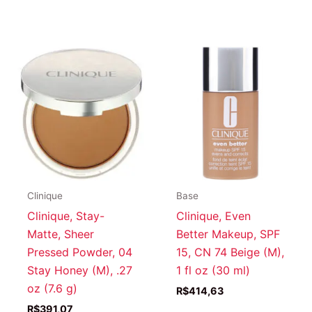
Clinique
Base
Clinique, Stay-
Clinique, Even
Matte, Sheer
Better Makeup, SPF
Pressed Powder, 04
15, CN 74 Beige (M),
Stay Honey (M), .27
1 fl oz (30 ml)
oz (7.6 g)
R$
414,63
R$
391,07