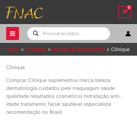
Ir
para
o
conteúdo
Pesquisar
produtos
Início
Produtos
Marcas de Suplemento
Clinique
Clinique
Comprar Clinique suplementos marca beleza
dermatologia cuidados pele maquiagem saúde
qualidade resultados cosméticos hidratação anti-
idade tratamento facial saudável especialista
recomendação no Brasil