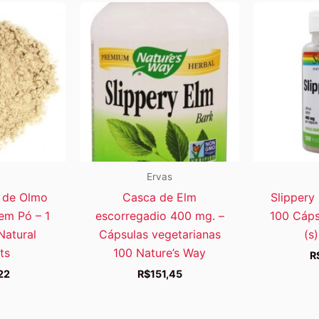
Ervas
a de Olmo
Casca de Elm
Slippery
em Pó – 1
escorregadio 400 mg. –
100 Cáps
 Natural
Cápsulas vegetarianas
(s
ts
100 Nature’s Way
R
22
R$
151,45