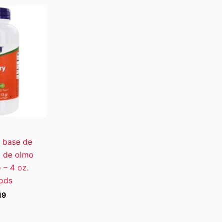
 base de
ó de olmo
 – 4 oz.
ods
19