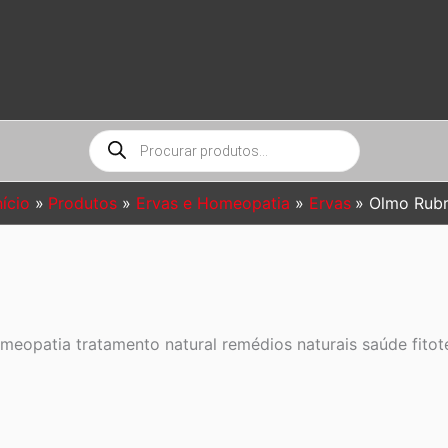
Pesquisar
produtos
nício
Produtos
Ervas e Homeopatia
Ervas
Olmo Rub
eopatia tratamento natural remédios naturais saúde fitote