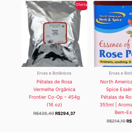
Oferta!
Ervas e Botânicos
Ervas e Bot
Pétalas de Rosa
North Americ
Vermelha Orgânica
Spice Essê
Frontier Co-Op – 454g
Pétalas de Ro
(16 oz)
355ml | Aroma
Bem-Es
O
O
R$
428,40
R$
294,37
preço
preço
O
R$
214,10
R$
original
atual
pr
era:
é:
ori