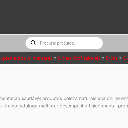
Pesquisar
produtos
Suplementos Alimentares
Linhas Profissionais
Ervas
Ou
mentação saudável produtos beleza naturais loja online e
-treino catálogo melhorar desempenho físico mental pro