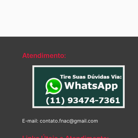
R$428,40.
R$294,37.
er
R$
Atendimento:
E-mail: contato.fnac@gmail.com