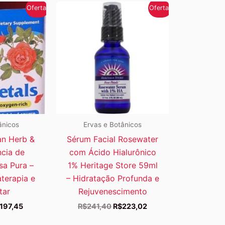
Oferta!
Oferta!
ânicos
Ervas e Botânicos
an Herb &
Sérum Facial Rosewater
ncia de
com Ácido Hialurônico
sa Pura –
1% Heritage Store 59ml
terapia e
– Hidratação Profunda e
tar
Rejuvenescimento
O
O
O
197,45
R$
241,40
R$
223,02
eço
preço
preço
preço
ginal
atual
original
atual