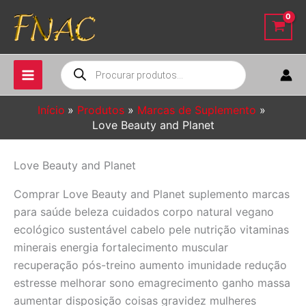
Ir
para
o
conteúdo
Pesquisar
produtos
Início
Produtos
Marcas de Suplemento
Love Beauty and Planet
Love Beauty and Planet
Comprar Love Beauty and Planet suplemento marcas
para saúde beleza cuidados corpo natural vegano
ecológico sustentável cabelo pele nutrição vitaminas
minerais energia fortalecimento muscular
recuperação pós-treino aumento imunidade redução
estresse melhorar sono emagrecimento ganho massa
aumentar disposição coisas gravidez mulheres