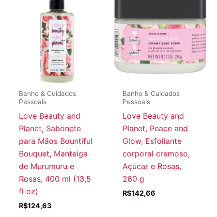
Banho & Cuidados
Banho & Cuidados
Pessoais
Pessoais
Love Beauty and
Love Beauty and
Planet, Sabonete
Planet, Peace and
para Mãos Bountiful
Glow, Esfoliante
Bouquet, Manteiga
corporal cremoso,
de Murumuru e
Açúcar e Rosas,
Rosas, 400 ml (13,5
260 g
fl oz)
R$
142,66
R$
124,63