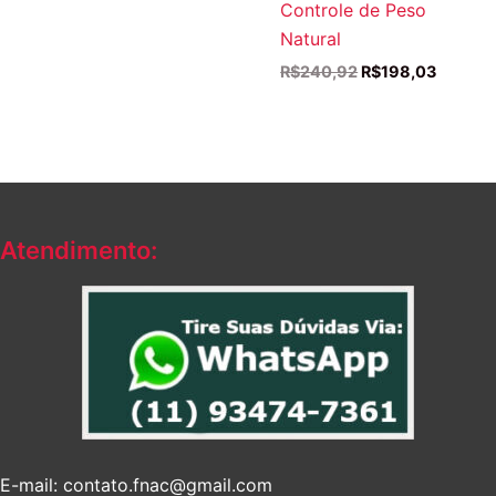
preço
preço
Controle de Peso
original
atual
Natural
era:
é:
R$241,40.
R$169,31.
O
O
R$
240,92
R$
198,03
preço
preço
original
atual
era:
é:
R$240,92.
R$198,
Atendimento:
E-mail: contato.fnac@gmail.com