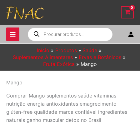
Ir
para
o
conteúdo
Pesquisar
produtos
Início
Produtos
Saúde
Suplementos Alimentares
Ervas e Botânicos
Fruta Exótica
Mango
Mango
Comprar Mango suplementos saúde vitaminas
nutrição energia antioxidantes emagrecimento
glúten-free qualidade marca confiável ingredientes
naturais ganho muscular detox no Brasil