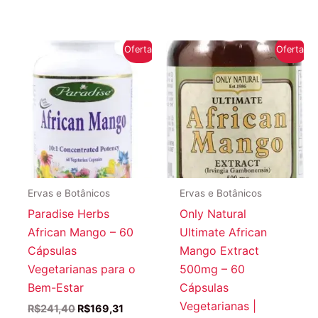
Oferta!
Oferta!
Ervas e Botânicos
Ervas e Botânicos
Paradise Herbs
Only Natural
African Mango – 60
Ultimate African
Cápsulas
Mango Extract
Vegetarianas para o
500mg – 60
Bem-Estar
Cápsulas
Vegetarianas |
O
O
R$
241,40
R$
169,31