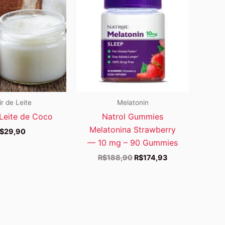
ir de Leite
Melatonin
 Leite de Coco
Natrol Gummies
Melatonina Strawberry
$
29,90
— 10 mg – 90 Gummies
O
O
R$
188,90
R$
174,93
preço
preço
original
atual
era:
é:
R$188,90.
R$174,93.