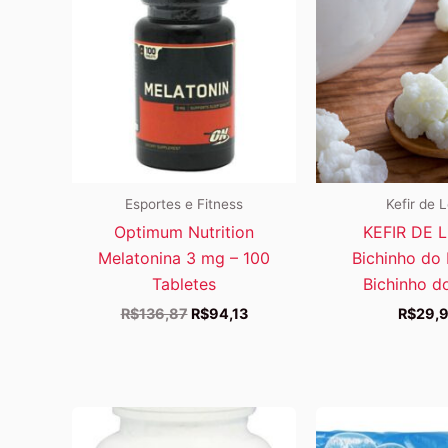
Esportes e Fitness
Kefir de L
Optimum Nutrition
KEFIR DE L
Melatonina 3 mg – 100
Bichinho do 
Tabletes
Bichinho do
O
O
R$
136,87
R$
94,13
R$
29,
preço
preço
original
atual
era:
é:
R$136,87.
R$94,13.