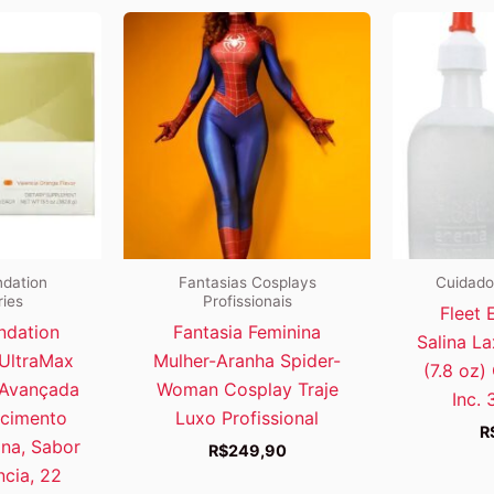
ndation
Fantasias Cosplays
Cuidado
ries
Profissionais
Fleet 
ndation
Fantasia Feminina
Salina L
 UltraMax
Mulher-Aranha Spider-
(7.8 oz) 
 Avançada
Woman Cosplay Traje
Inc.
scimento
Luxo Profissional
R
ina, Sabor
R$
249,90
ncia, 22