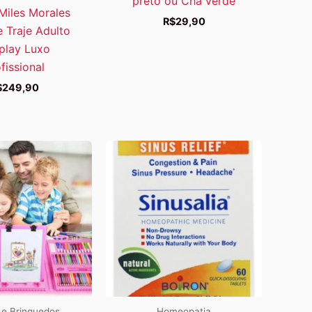
preto ou Chá verde
Miles Morales
R$
29,90
e Traje Adulto
play Luxo
fissional
$
249,90
l e Brinquedos
Homeopatia