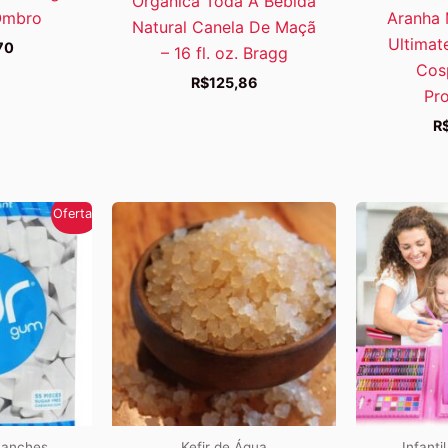
Orgânica Toda A Bebida
Ombro
Aranha 
Natural Canela De Maçã
Ultimat
70
– 16 fl. oz. Bragg
Cos
R$
125,86
Pro
R
Oferta!
Lanches
Kefir de Água
Infanti