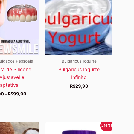
uidados Pessoais
Bulgaricus Iogurte
ra de Silicone
Bulgaricus Iogurte
 Ajustavel e
Infinito
aptativa
R$
29,90
Faixa
90
–
R$
99,90
de
preço:
R$79,90
através
R$99,90
Oferta!