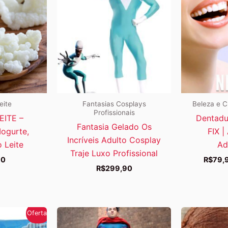
eite
Fantasias Cosplays
Beleza e C
Profissionais
EITE –
Dentadu
Fantasia Gelado Os
Iogurte,
FIX |
Incríveis Adulto Cosplay
 Leite
Ad
Traje Luxo Profissional
90
R$
79,
R$
299,90
Oferta!