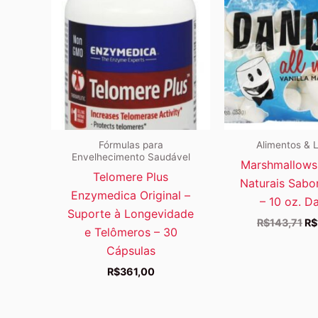
Fórmulas para
Alimentos & 
Envelhecimento Saudável
Marshmallows
Telomere Plus
Naturais Sabor
Enzymedica Original –
– 10 oz. D
Suporte à Longevidade
O
R$
143,71
R$
e Telômeros – 30
pr
ori
Cápsulas
er
R$
361,00
R$