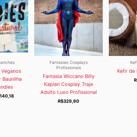
Lanches
Fantasias Cosplays
Kef
Profissionais
 Veganos
Kefir de
Fantasia Wiccano Billy
 Baunilha
R
Kaplan Cosplay Traje
andies
Adulto Luxo Profissional
O
140,18
eço
preço
R$
329,90
ginal
atual
a:
é:
143,71.
R$140,18.