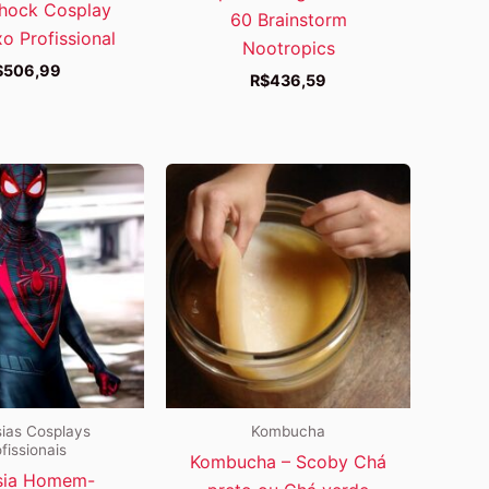
Shock Cosplay
60 Brainstorm
xo Profissional
Nootropics
$
506,99
R$
436,59
ias Cosplays
Kombucha
fissionais
Kombucha – Scoby Chá
sia Homem-