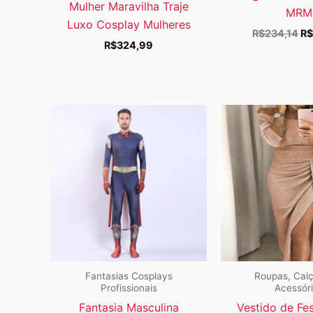
Mulher Maravilha Traje
MRM
Luxo Cosplay Mulheres
O
R$
234,14
R$
R$
324,99
pr
or
er
R$
Fantasias Cosplays
Roupas, Cal
Profissionais
Acessór
Fantasia Masculina
Vestido de Fe