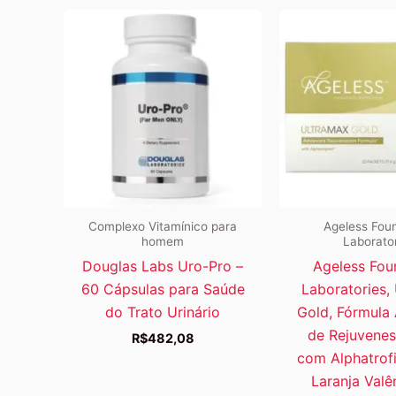
Complexo Vitamínico para
Ageless Fou
homem
Laborato
Douglas Labs Uro-Pro –
Ageless Fou
60 Cápsulas para Saúde
Laboratories,
do Trato Urinário
Gold, Fórmula
de Rejuvene
R$
482,08
com Alphatrof
Laranja Valê