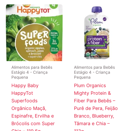
R$120,23.
R$92,98.
Alimentos para Bebês
Alimentos para Bebês
Estágio 4 - Criança
Estágio 4 - Criança
Pequena
Pequena
Happy Baby
Plum Organics
HappyTot
Mighty Protein &
Superfoods
Fiber Para Bebês –
Orgânico Maçã,
Purê de Pera, Feijão
Espinafre, Ervilha e
Branco, Blueberry,
Brócolis com Super
Tâmara e Chia –