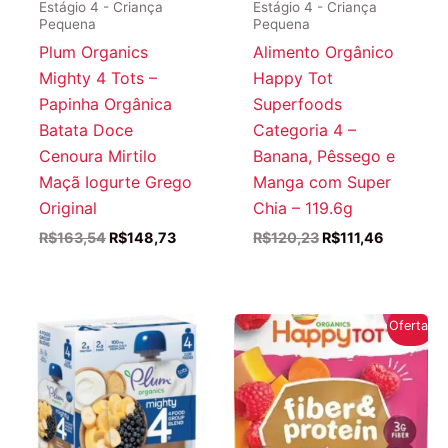
Estágio 4 - Criança
Estágio 4 - Criança
Pequena
Pequena
Plum Organics
Alimento Orgânico
Mighty 4 Tots –
Happy Tot
Papinha Orgânica
Superfoods
Batata Doce
Categoria 4 –
Cenoura Mirtilo
Banana, Pêssego e
Maçã Iogurte Grego
Manga com Super
Original
Chia – 119.6g
O
O
O
O
R$
163,54
R$
148,73
R$
120,23
R$
111,46
preço
preço
preço
preço
original
atual
original
atual
era:
é:
era:
é:
R$163,54.
R$148,73.
R$120,23.
R$111,46
Oferta!