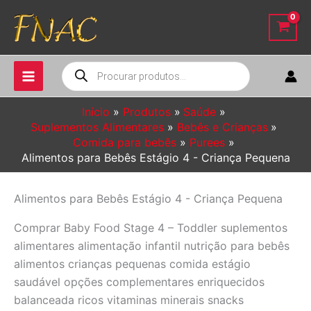
Ir
para
o
conteúdo
Pesquisar
produtos
Início
Produtos
Saúde
Suplementos Alimentares
Bebês e Crianças
Comida para bebês
Purees
Alimentos para Bebês Estágio 4 - Criança Pequena
Alimentos para Bebês Estágio 4 - Criança Pequena
Comprar Baby Food Stage 4 – Toddler suplementos
alimentares alimentação infantil nutrição para bebês
alimentos crianças pequenas comida estágio
saudável opções complementares enriquecidos
balanceada ricos vitaminas minerais snacks