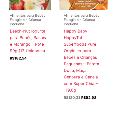
Alimentos para Bebês
Alimentos para Bebês
Estágio 4 - Criança
Estágio 4 - Criança
Pequena
Pequena
Beech-Nut Iogurte
Happy Baby
para Bebês, Banana
HappyTot
e Morango – Pote
Superfoods Purê
99g (12 Unidades)
Orgânico para
Bebês e Crianças
R$
182,54
Pequenas – Batata
Doce, Maçã,
Cenoura e Canela
com Super Chia –
119.6g
O
O
R$
120,23
R$
92,98
preço
preço
original
atual
era:
é: