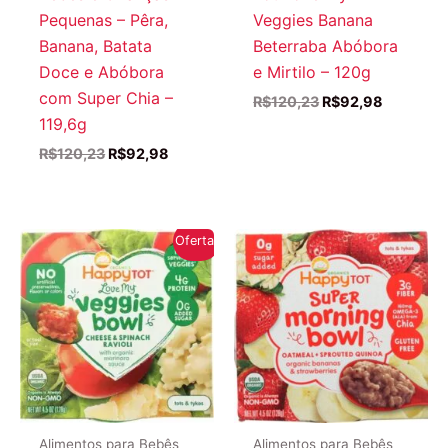
Pequenas – Pêra,
Veggies Banana
Banana, Batata
Beterraba Abóbora
Doce e Abóbora
e Mirtilo – 120g
com Super Chia –
O
O
R$
120,23
R$
92,98
preço
preço
119,6g
original
atual
O
O
R$
120,23
R$
92,98
era:
é:
preço
preço
R$120,23.
R$92,98.
original
atual
era:
é:
R$120,23.
R$92,98.
Oferta!
Alimentos para Bebês
Alimentos para Bebês