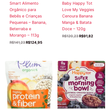
Smart Alimento
Baby Happy Tot
Orgânico para
Love My Veggies
Bebês e Crianças
Cenoura Banana
Pequenas – Banana,
Manga & Batata
Beterraba e
Doce – 120g
Morango – 113g
O
O
R$
120,23
R$
91,82
preço
preço
O
O
R$
141,23
R$
124,95
original
atual
preço
preço
era:
é:
original
atual
R$120,23.
R$91,82.
era:
é:
R$141,23.
R$124,95.