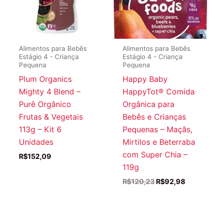
Alimentos para Bebês
Alimentos para Bebês
Estágio 4 - Criança
Estágio 4 - Criança
Pequena
Pequena
Plum Organics
Happy Baby
Mighty 4 Blend –
HappyTot® Comida
Purê Orgânico
Orgânica para
Frutas & Vegetais
Bebês e Crianças
113g – Kit 6
Pequenas – Maçãs,
Unidades
Mirtilos e Beterraba
com Super Chia –
R$
152,09
119g
O
O
R$
120,23
R$
92,98
preço
preço
original
atual
era:
é:
R$120,23.
R$92,98.