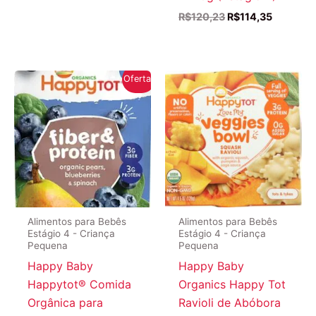
O
O
R$
120,23
R$
114,35
preço
preço
original
atual
era:
é:
R$120,23.
R$114,35
Oferta!
Alimentos para Bebês
Alimentos para Bebês
Estágio 4 - Criança
Estágio 4 - Criança
Pequena
Pequena
Happy Baby
Happy Baby
Happytot® Comida
Organics Happy Tot
Orgânica para
Ravioli de Abóbora