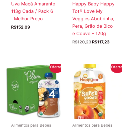
Uva Maçã Amaranto
Happy Baby Happy
113g Cada / Pack 6
Tot® Love My
| Melhor Preço
Veggies Abobrinha,
Pera, Grão de Bico
R$
152,09
e Couve – 120g
O
O
R$
120,23
R$
117,23
preço
preço
original
atual
era:
é:
R$120,23.
R$117,23.
Oferta!
Oferta!
Alimentos para Bebês
Alimentos para Bebês