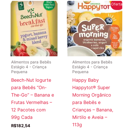
Oferta!
Alimentos para Bebês
Alimentos para Bebês
Estágio 4 - Criança
Estágio 4 - Criança
Pequena
Pequena
Beech-Nut Iogurte
Happy Baby
para Bebês “On-
Happytot® Super
The-Go” – Banana e
Morning Orgânico
Frutas Vermelhas –
para Bebês e
12 Pacotes com
Crianças – Banana,
99g Cada
Mirtilo e Aveia –
113g
R$
182,54