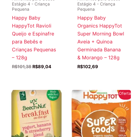
Estágio 4 - Criança
Estágio 4 - Criança
Pequena
Pequena
Happy Baby
Happy Baby
HappyTot Ravioli
Organics HappyTot
Queijo e Espinafre
Super Morning Bowl
para Bebês e
Aveia + Quinoa
Crianças Pequenas
Germinada Banana
– 128g
& Morango – 128g
O
O
R$
101,38
R$
89,04
R$
102,69
preço
preço
original
atual
era:
é:
R$101,38.
R$89,04.
Oferta!