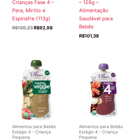
Crianças Fase 4 –
– 128g –
Pera, Mirtilo e
Alimentação
Espinafre (113g)
Saudável para
Bebês
O
O
R$
120,23
R$
92,98
preço
preço
R$
101,38
original
atual
era:
é:
R$120,23.
R$92,98.
Alimentos para Bebês
Alimentos para Bebês
Estágio 4 - Criança
Estágio 4 - Criança
Pequena
Pequena