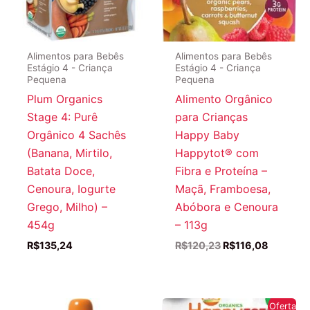
Alimentos para Bebês
Alimentos para Bebês
Estágio 4 - Criança
Estágio 4 - Criança
Pequena
Pequena
Plum Organics
Alimento Orgânico
Stage 4: Purê
para Crianças
Orgânico 4 Sachês
Happy Baby
(Banana, Mirtilo,
Happytot® com
Batata Doce,
Fibra e Proteína –
Cenoura, Iogurte
Maçã, Framboesa,
Grego, Milho) –
Abóbora e Cenoura
454g
– 113g
O
O
R$
135,24
R$
120,23
R$
116,08
preço
preço
original
atual
era:
é:
R$120,23.
R$116,0
Oferta!