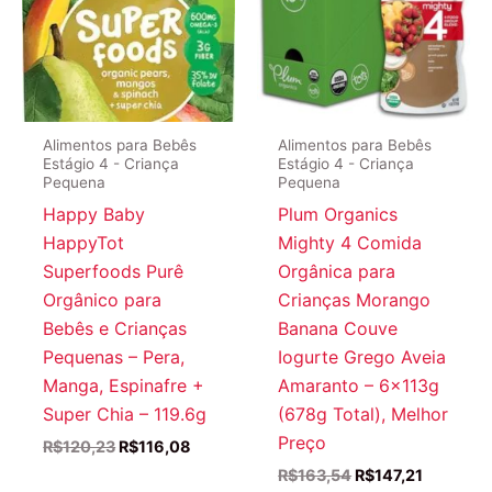
Alimentos para Bebês
Alimentos para Bebês
Estágio 4 - Criança
Estágio 4 - Criança
Pequena
Pequena
Happy Baby
Plum Organics
HappyTot
Mighty 4 Comida
Superfoods Purê
Orgânica para
Orgânico para
Crianças Morango
Bebês e Crianças
Banana Couve
Pequenas – Pera,
Iogurte Grego Aveia
Manga, Espinafre +
Amaranto – 6x113g
Super Chia – 119.6g
(678g Total), Melhor
Preço
O
O
R$
120,23
R$
116,08
preço
preço
O
O
R$
163,54
R$
147,21
original
atual