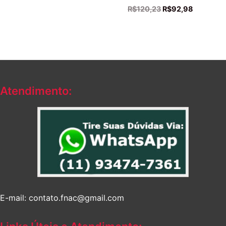
O
O
R$
120,23
R$
92,98
preço
preço
original
atual
era:
é:
R$120,23.
R$92,98.
Atendimento:
E-mail: contato.fnac@gmail.com