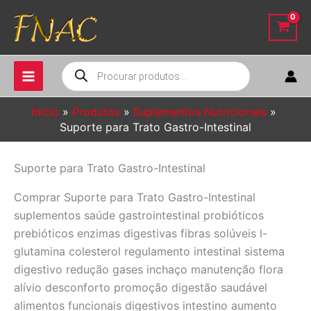
Ir
para
o
conteúdo
Pesquisar
produtos
Início
Produtos
Suplementos Nutricionais
Suporte para Trato Gastro-Intestinal
Suporte para Trato Gastro-Intestinal
Comprar Suporte para Trato Gastro-Intestinal
suplementos saúde gastrointestinal probióticos
prebióticos enzimas digestivas fibras solúveis l-
glutamina colesterol regulamento intestinal sistema
digestivo redução gases inchaço manutenção flora
alívio desconforto promoção digestão saudável
alimentos funcionais digestivos intestino aumento