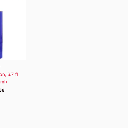
a
on, 6.7 fl
 ml)
66