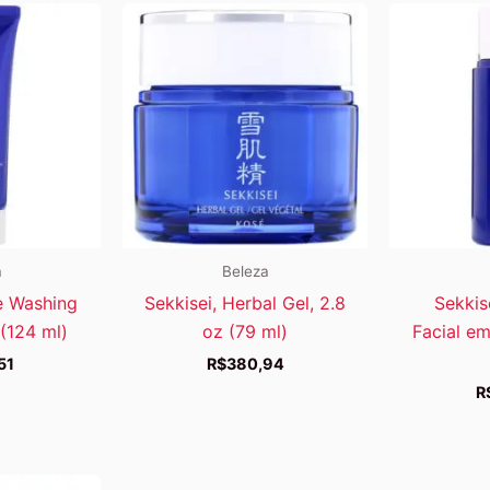
a
Beleza
e Washing
Sekkisei, Herbal Gel, 2.8
Sekkis
(124 ml)
oz (79 ml)
Facial em
51
R$
380,94
R