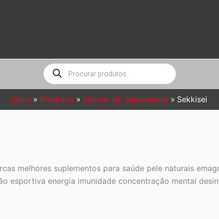
Pesquisar
produtos
Início
Produtos
Marcas de Suplemento
Sekkisei
cas melhores suplementos para saúde pele naturais emag
ição esportiva energia imunidade concentração mental desi