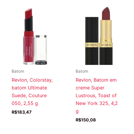
Batom
Batom
Revlon, Colorstay,
Revlon, Batom em
batom Ultimate
creme Super
Suede, Couture
Lustrous, Toast of
050, 2,55 g
New York 325, 4,2
g
R$
183,47
R$
150,08