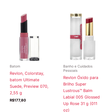
Batom
Banho e Cuidados
Pessoais
Revlon, Colorstay,
Revlon Óxido para
batom Ultimate
Brilho Super
Suede, Preview 070,
Lustrous™ Balm
2,55 g
Labial 005 Glossed
R$
177,80
Up Rose 31 g (011
oz)