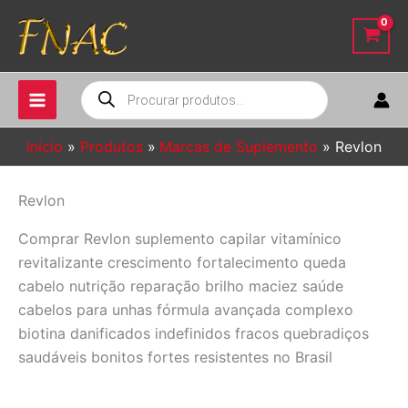
Ir
para
o
conteúdo
Pesquisar
produtos
Início
Produtos
Marcas de Suplemento
Revlon
Revlon
Comprar Revlon suplemento capilar vitamínico
revitalizante crescimento fortalecimento queda
cabelo nutrição reparação brilho maciez saúde
cabelos para unhas fórmula avançada complexo
biotina danificados indefinidos fracos quebradiços
saudáveis bonitos fortes resistentes no Brasil