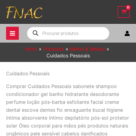
Ir
para
o
conteúdo
Pesquisar
produtos
Início
Produtos
Banho & Beleza
Cuidados Pessoais
Cuidados Pessoais
Comprar Cuidados Pessoais sabonete shampoo
condicionador gel banho hidratante desodorante
perfume loção pós-barba esfoliante facial creme
dental escova dentes fio enxaguante bucal higiene
íntima absorvente íntimo depilatório pós-sol protetor
solar Óleo corporal para mãos pés produtos naturais
orgânicos pele sensível cabelos danificados