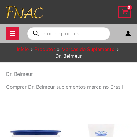
Ir
para
o
conteúdo
Pesquisar
produtos
Início
Produtos
Marcas de Suplemento
Dr. Belmeur
Dr. Belmeur
Comprar Dr. Belmeur suplementos marca no Brasil