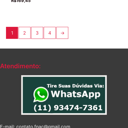
R$
169,45
1
2
3
4
→
Atendimento:
E-mail: contato.fnac@gmail.com