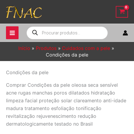
Ir
para
o
conteúdo
Pesquisar
produtos
Início
Produtos
Cuidados com a pele
Condições da pele
Condições da pele
Comprar Condições da pele oleosa seca sensível
acne rugas manchas poros dilatados hidratação
limpeza facial proteção solar clareamento anti-idade
madura tratamento esfoliação tonificação
revitalização rejuvenescimento redução
dermatologicamente testado no Brasil