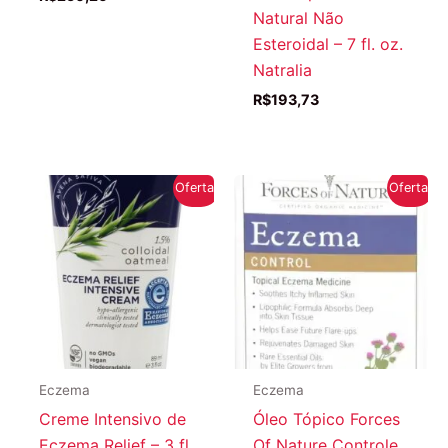
Natural Não
Esteroidal – 7 fl. oz.
Natralia
R$
193,73
Oferta!
Oferta!
Eczema
Eczema
Creme Intensivo de
Óleo Tópico Forces
Eczema Relief – 3 fl.
Of Nature Controle