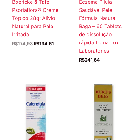
Boericke & Tafel
Eczema Pílula
Psoriaflora® Creme
Saudável Pele
Tópico 28g: Alívio
Fórmula Natural
Natural para Pele
Baga – 60 Tablets
Irritada
de dissolução
rápida Loma Lux
O
O
R$
174,93
R$
134,61
preço
preço
Laboratories
original
atual
R$
241,64
era:
é:
R$174,93.
R$134,61.