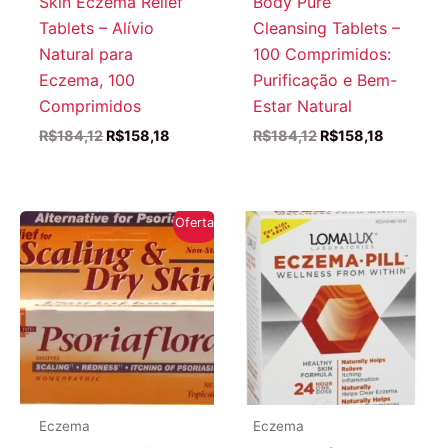
Skin Eczema Relief
Body Pure
Tablets – Alívio
Cleansing Tablets –
Natural para
100 Comprimidos:
Eczema, 100
Purificação e Bem-
Comprimidos
Estar Natural
O
O
O
O
R$
184,12
R$
158,18
R$
184,12
R$
158,18
preço
preço
preço
preço
original
atual
original
atual
era:
é:
era:
é:
R$184,12.
R$158,18.
R$184,12.
R$158,18
Oferta!
Eczema
Eczema