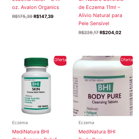
oz. Avalon Organics
de Eczema 11ml –
Alívio Natural para
O
O
R$
175,39
R$
147,39
preço
preço
Pele Sensível
original
atual
O
O
R$
226,17
R$
204,02
era:
é:
preço
preço
R$175,39.
R$147,39.
original
atual
era:
é:
R$226,17.
R$204,0
Oferta!
Oferta!
Eczema
Eczema
MediNatura BHI
MediNatura BHI