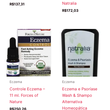
Natralia
R$
137,31
R$
172,03
Eczema
Eczema
Controle Eczema –
Eczema e Psoríase
11 ml. Forces of
Wash & Shampo
Nature
Alternativa
Homeopática
R$
250,26