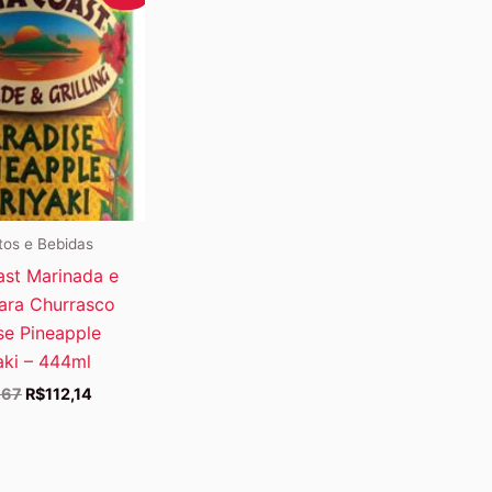
tos e Bebidas
st Marinada e
ara Churrasco
se Pineapple
aki – 444ml
O
O
,67
R$
112,14
preço
preço
original
atual
era:
é:
R$112,67.
R$112,14.