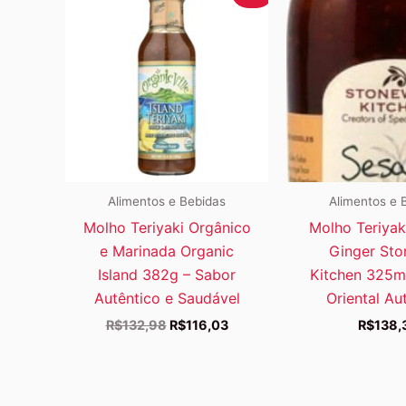
Alimentos e Bebidas
Alimentos e 
Molho Teriyaki Orgânico
Molho Teriya
e Marinada Organic
Ginger Sto
Island 382g – Sabor
Kitchen 325m
Autêntico e Saudável
Oriental Au
O
O
R$
132,98
R$
116,03
R$
138,
preço
preço
original
atual
era:
é:
R$132,98.
R$116,03.