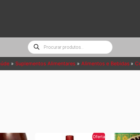
Pesquisar
produtos
aúde
Suplementos Alimentares
Alimentos e Bebidas
C
Oferta!