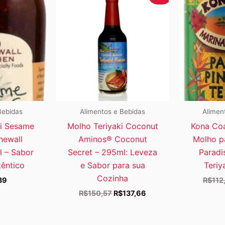
Bebidas
Alimentos e Bebidas
Alimen
ki Sesame
Molho Teriyaki Coconut
Kona Coa
newall
Aminos® Coconut
Molho p
l – Sabor
Secret – 295ml: Leveza
Paradi
têntico
e Sabor para sua
Teriy
Cozinha
39
R$
112
O
O
R$
150,57
R$
137,66
preço
preço
original
atual
era:
é: