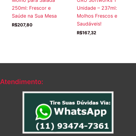
250ml: Frescor e
Unidade – 237ml:
Saúde na Sua Mesa
Molhos Frescos e
Saudáveis!
R$
207,80
R$
167,32
Atendimento: