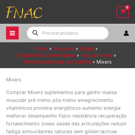
Ir
para
o
conteúdo
Pesquisar
produtos
Início
Produtos
Saúde
Suplementos Alimentares
Natural Home
Eletrodomésticos de Cozinha
Mixers
Mixers
Comprar Mixers suplementos para ganho massa
muscular pré-treino pós-treino emagrecimento
vitamínicos proteína energéticos aumento energia
melhorar desempenho físico resistência recuperação
fortalecimento ósseo saúde das articulações reduzir
fadiga antioxidantes naturais sem glúten lactose