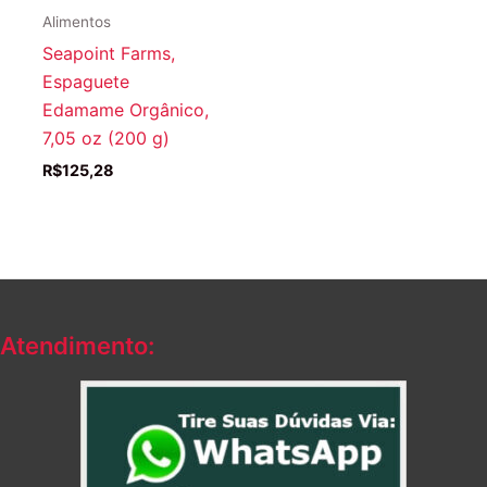
Alimentos
Seapoint Farms,
Espaguete
Edamame Orgânico,
7,05 oz (200 g)
R$
125,28
Atendimento: