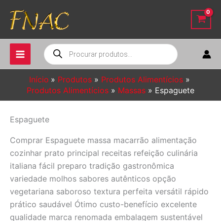
Ir
para
o
conteúdo
Pesquisar
produtos
Início
Produtos
Produtos Alimentícios
Produtos Alimentícios
Massas
Espaguete
Espaguete
Comprar Espaguete massa macarrão alimentação
cozinhar prato principal receitas refeição culinária
italiana fácil preparo tradição gastronômica
variedade molhos sabores autênticos opção
vegetariana saboroso textura perfeita versátil rápido
prático saudável Ótimo custo-benefício excelente
qualidade marca renomada embalagem sustentável