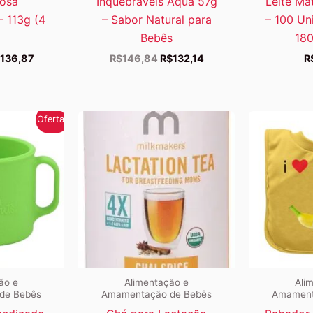
osa
Inquebráveis Aqua 57g
Leite Ma
– 113g (4
– Sabor Natural para
– 100 Un
Bebês
180
O
O
O
136,87
R$
146,84
R$
132,14
R
eço
preço
preço
preço
iginal
atual
original
atual
a:
é:
era:
é:
152,09.
R$136,87.
R$146,84.
R$132,14.
Oferta!
ão e
Alimentação e
Ali
de Bebês
Amamentação de Bebês
Amament