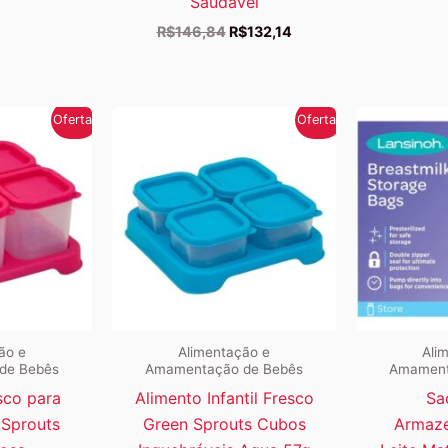
Saudável
O
O
R$
146,84
R$
132,14
preço
preço
original
atual
era:
é:
R$146,84.
R$132,14.
Oferta!
Oferta!
ão e
Alimentação e
Ali
de Bebês
Amamentação de Bebês
Amament
sco para
Alimento Infantil Fresco
Sa
 Sprouts
Green Sprouts Cubos
Armaz