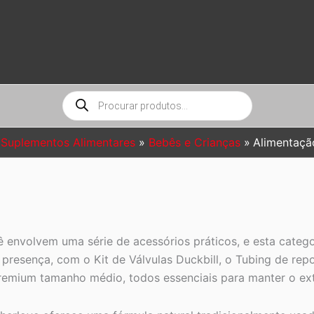
Pesquisar
produtos
Suplementos Alimentares
Bebês e Crianças
Alimentaç
envolvem uma série de acessórios práticos, e esta categor
 presença, com o Kit de Válvulas Duckbill, o Tubing de r
remium tamanho médio, todos essenciais para manter o ext