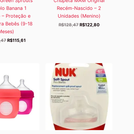
Green Sprouts
Chupeta MAM Original
lo Banana 1
Recém-Nascido – 2
 – Proteção e
Unidades (Menino)
ara Bebês (9-18
O
O
R$
128,47
R$
122,80
preço
preço
Meses)
original
atual
O
O
,47
R$
115,61
era:
é:
preço
preço
R$128,47.
R$122,80.
original
atual
era:
é:
R$128,47.
R$115,61.