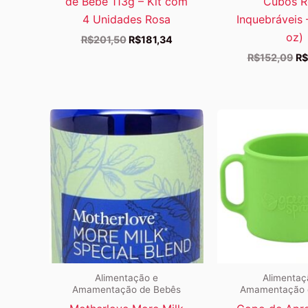
de Bebê 113g – Kit com
Cubos R
4 Unidades Rosa
Inquebráveis 
oz)
O
O
R$
201,50
R$
181,34
preço
preço
O
R$
152,09
R$
original
atual
pr
era:
é:
or
R$201,50.
R$181,34.
er
R$
Alimentação e
Alimentaç
Amamentação de Bebês
Amamentação 