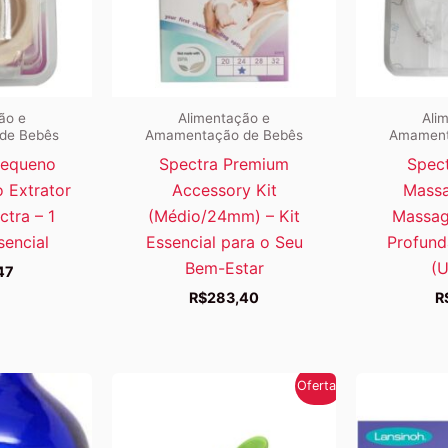
ão e
Alimentação e
Ali
de Bebês
Amamentação de Bebês
Amament
Pequeno
Spectra Premium
Spect
 Extrator
Accessory Kit
Massa
ctra – 1
(Médio/24mm) – Kit
Massag
sencial
Essencial para o Seu
Profund
Bem-Estar
(U
47
R$
283,40
R
Oferta!