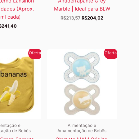
terno Lansinoh
Antiderrapante Grey
idades (Aprox.
Marble | Ideal para BLW
ml cada)
O
O
R$
213,57
R$
204,02
preço
preço
$
241,40
original
atual
era:
é:
R$213,57.
R$204,02.
Oferta!
Oferta!
mentação e
Alimentação e
ação de Bebês
Amamentação de Bebês