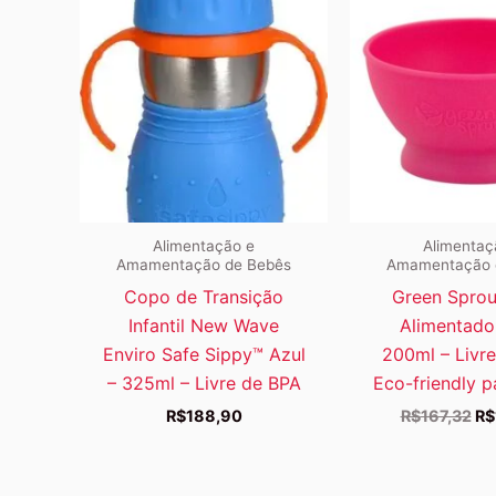
Alimentação e
Alimentaç
Amamentação de Bebês
Amamentação 
Copo de Transição
Green Sprou
Infantil New Wave
Alimentado
Enviro Safe Sippy™ Azul
200ml – Livre
– 325ml – Livre de BPA
Eco-friendly p
O
R$
188,90
R$
167,32
R$
pr
ori
era
R$