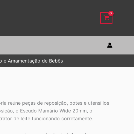
ão e Amamentação de Bebês
ia reúne peças de reposição, potes e utensílios
eposição, o Escudo Mamário Wide 20mm, o
rator de leite funcionando corretamente.