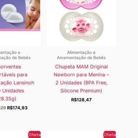
mentação e
Alimentação e
ação de Bebês
Amamentação de Bebês
orventes
Chupeta MAM Original
táveis para
Newborn para Menina –
ação Lansinoh
2 Unidades (BPA Free,
0 Unidades
Silicone Premium)
28.35g)
R$
128,47
O
O
,29
R$
174,93
preço
preço
original
atual
era:
é:
R$198,29.
R$174,93.
Oferta!
Oferta!