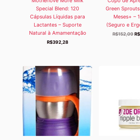
Motherlove More Milk
Copo de Apr
Special Blend: 120
Green Sprouts
Cápsulas Líquidas para
Meses+ – 
Lactantes – Suporte
(Seguro e Er
Natural à Amamentação
O
R$
152,09
R$
pr
R$
392,28
or
er
R$