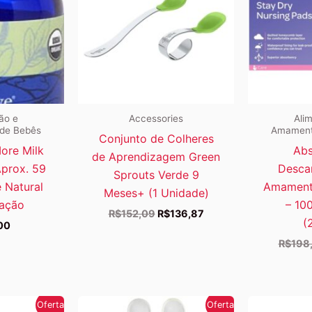
ão e
Accessories
Ali
de Bebês
Amament
Conjunto de Colheres
ore Milk
Abs
de Aprendizagem Green
Aprox. 59
Descar
Sprouts Verde 9
 Natural
Amament
Meses+ (1 Unidade)
tação
– 10
O
O
R$
152,09
R$
136,87
(
00
preço
preço
original
atual
R$
198
era:
é:
R$152,09.
R$136,87.
Oferta!
Oferta!