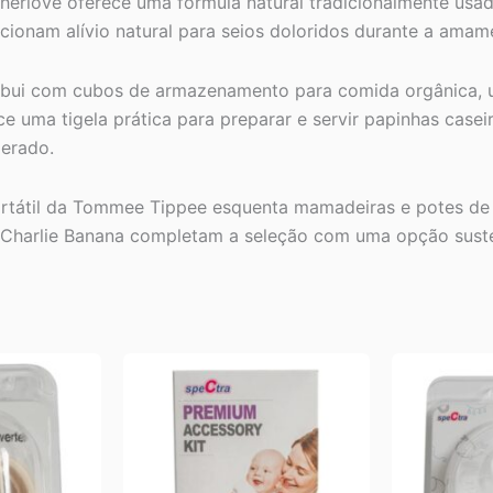
herlove oferece uma fórmula natural tradicionalmente usad
onam alívio natural para seios doloridos durante a amam
tribui com cubos de armazenamento para comida orgânica, 
uma tigela prática para preparar e servir papinhas caseira
erado.
Portátil da Tommee Tippee esquenta mamadeiras e potes de
a Charlie Banana completam a seleção com uma opção sus