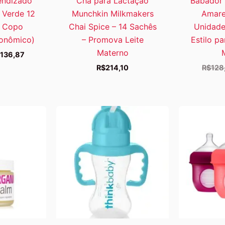
endizado
Chá para Lactação
Babador 
 Verde 12
Munchkin Milkmakers
Amare
1 Copo
Chai Spice – 14 Sachês
Unidade
gonômico)
– Promova Leite
Estilo p
Materno
O
136,87
eço
preço
R$
214,10
R$
128
iginal
atual
a:
é:
152,09.
R$136,87.