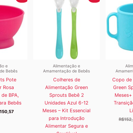
ão e
Alimentação e
Ali
de Bebês
Amamentação de Bebês
Amament
ts Pote
Colheres de
Copo de
r Rosa
Alimentação Green
Green Sp
 de BPA,
Sprouts Bebê 2
Meses+ 
ara Bebês
Unidades Azul 6-12
Transiçã
Meses – Kit Essencial
L
O
150,57
eço
preço
para Introdução
R$
152
ginal
atual
Alimentar Segura e
:
é:
167,32.
R$150,57.