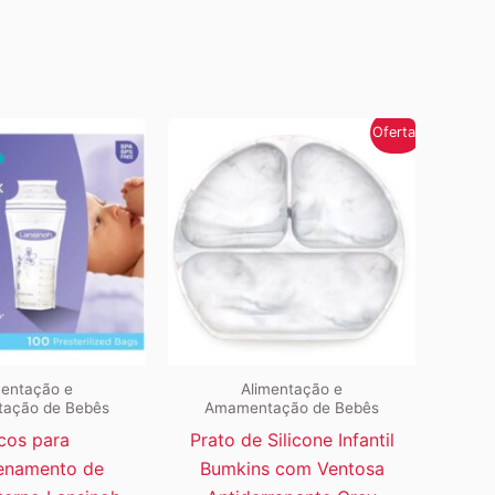
era:
é:
era:
é:
R$152,09.
R$136,87.
R$152,09.
R$136,87.
Oferta!
mentação e
Alimentação e
ação de Bebês
Amamentação de Bebês
cos para
Prato de Silicone Infantil
enamento de
Bumkins com Ventosa