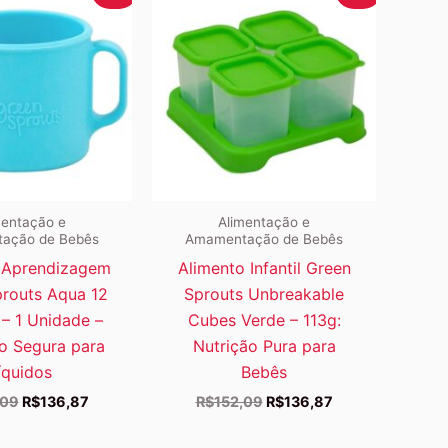
mentação e
Alimentação e
ação de Bebês
Amamentação de Bebês
 Aprendizagem
Alimento Infantil Green
routs Aqua 12
Sprouts Unbreakable
– 1 Unidade –
Cubes Verde – 113g:
o Segura para
Nutrição Pura para
íquidos
Bebês
O
O
O
O
,09
R$
136,87
R$
152,09
R$
136,87
preço
preço
preço
preço
original
atual
original
atual