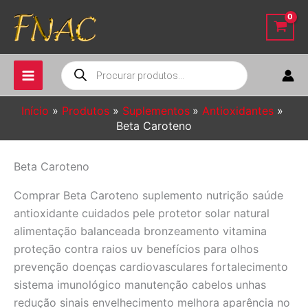
Ir
para
o
conteúdo
Pesquisar
produtos
Início
Produtos
Suplementos
Antioxidantes
Beta Caroteno
Beta Caroteno
Comprar Beta Caroteno suplemento nutrição saúde
antioxidante cuidados pele protetor solar natural
alimentação balanceada bronzeamento vitamina
proteção contra raios uv benefícios para olhos
prevenção doenças cardiovasculares fortalecimento
sistema imunológico manutenção cabelos unhas
redução sinais envelhecimento melhora aparência no