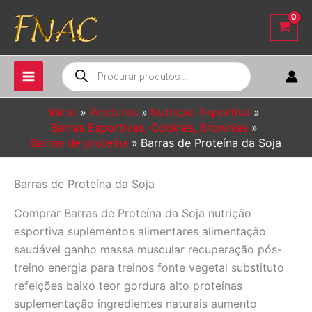
Ir
para
o
conteúdo
Pesquisar
produtos
Início
Produtos
Nutrição Esportiva
Barras Esportivas, Cookies, Brownies
Barras de proteína
Barras de Proteína da Soja
Barras de Proteína da Soja
Comprar Barras de Proteína da Soja nutrição
esportiva suplementos alimentares alimentação
saudável ganho massa muscular recuperação pós-
treino energia para treinos fonte vegetal substituto
refeições baixo teor gordura alto proteínas
suplementação ingredientes naturais aumento