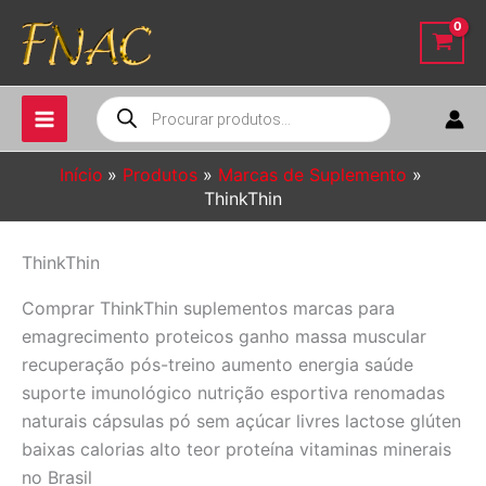
Ir
para
o
conteúdo
Pesquisar
produtos
Início
Produtos
Marcas de Suplemento
ThinkThin
ThinkThin
Comprar ThinkThin suplementos marcas para
emagrecimento proteicos ganho massa muscular
recuperação pós-treino aumento energia saúde
suporte imunológico nutrição esportiva renomadas
naturais cápsulas pó sem açúcar livres lactose glúten
baixas calorias alto teor proteína vitaminas minerais
no Brasil