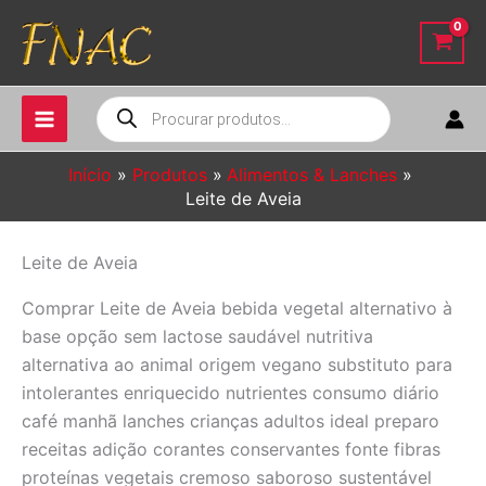
Ir
para
o
conteúdo
Pesquisar
produtos
Início
Produtos
Alimentos & Lanches
Leite de Aveia
Leite de Aveia
Comprar Leite de Aveia bebida vegetal alternativo à
base opção sem lactose saudável nutritiva
alternativa ao animal origem vegano substituto para
intolerantes enriquecido nutrientes consumo diário
café manhã lanches crianças adultos ideal preparo
receitas adição corantes conservantes fonte fibras
proteínas vegetais cremoso saboroso sustentável