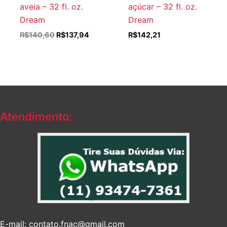
aveia – 32 fl. oz.
açúcar – 32 fl. oz.
Dream
Dream
O
O
R$
140,60
R$
137,94
R$
142,21
preço
preço
original
atual
era:
é:
R$140,60.
R$137,94.
Atendimento:
E-mail: contato.fnac@gmail.com