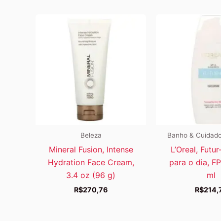
Beleza
Banho & Cuidado
Mineral Fusion, Intense
L’Oreal, Futur
Hydration Face Cream,
para o dia, FP
3.4 oz (96 g)
ml
R$
270,76
R$
214,