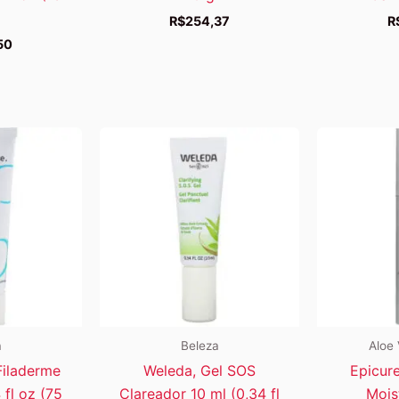
R$
254,37
R
50
a
Beleza
Aloe 
Filaderme
Weleda, Gel SOS
Epicur
 fl oz (75
Clareador 10 ml (0,34 fl
Mois