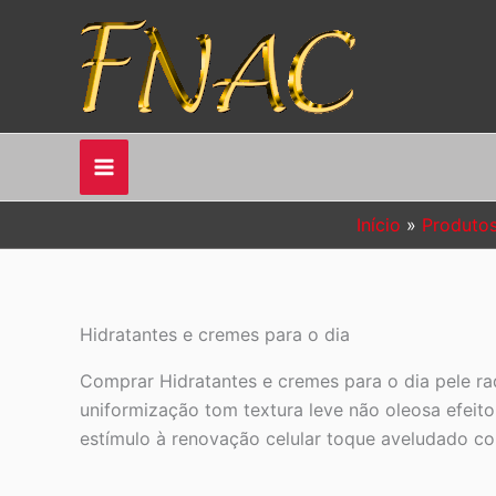
Ir
para
o
conteúdo
Início
Produto
Hidratantes e cremes para o dia
Comprar Hidratantes e cremes para o dia pele ra
uniformização tom textura leve não oleosa efeito 
estímulo à renovação celular toque aveludado c