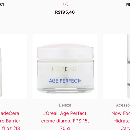
oz)
81
R
R$
195,46
a
Beleza
Acessór
MadeCera
L'Oreal, Age Perfect,
Now Foo
e Barrier
creme diurno, FPS 15,
Hidrata
fl oz (13
70 g
Carv