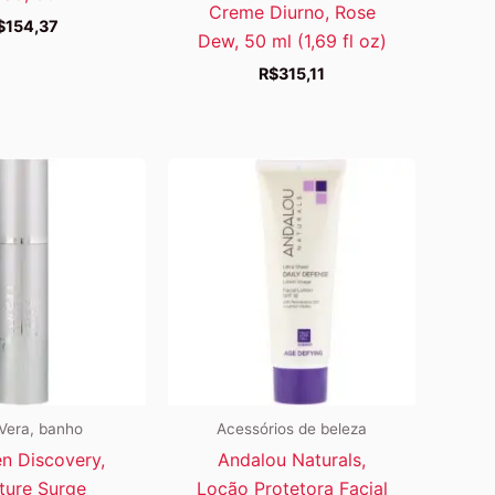
Creme Diurno, Rose
$
154,37
Dew, 50 ml (1,69 fl oz)
R$
315,11
Vera, banho
Acessórios de beleza
en Discovery,
Andalou Naturals,
ture Surge
Loção Protetora Facial