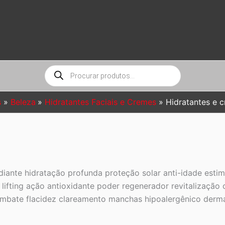
Pesquisar
produtos
s
Beleza
Hidratantes Faciais e Cremes
Hidratantes e c
diante hidratação profunda proteção solar anti-idade esti
lifting ação antioxidante poder regenerador revitalização 
ombate flacidez clareamento manchas hipoalergênico derma