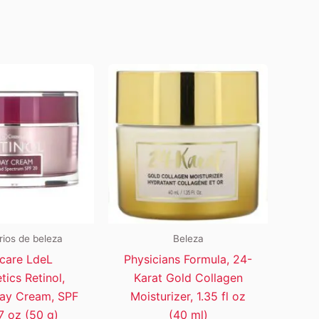
ios de beleza
Beleza
care LdeL
Physicians Formula, 24-
ics Retinol,
Karat Gold Collagen
Day Cream, SPF
Moisturizer, 1.35 fl oz
.7 oz (50 g)
(40 ml)