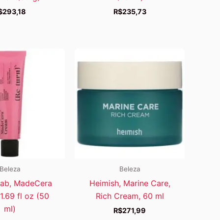
$
293,18
R$
235,73
Beleza
Beleza
Lab, MadeCera
Heimish, Marine Care,
1.69 fl oz (50
Rich Cream, 60 ml
ml)
R$
271,99