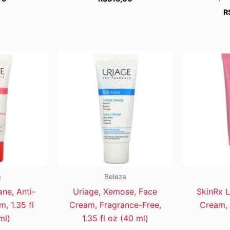
R
a
Beleza
ane, Anti-
Uriage, Xemose, Face
SkinRx 
, 1.35 fl
Cream, Fragrance-Free,
Cream, 
ml)
1.35 fl oz (40 ml)