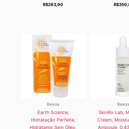
R$
263,90
R$
350,
Beleza
Belez
Earth Science,
SkinRx Lab, 
Hidratação Perfeita,
Cream, Moistur
HIdratante Sem Óleo,
Ampoule, 0.43 