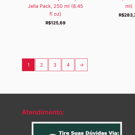
Jella Pack, 250 ml (8.45
ml)
fl oz)
R$
283,
R$
125,69
1
2
3
4
→
Atendimento: