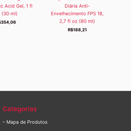
c Acid Gel, 1 fl
Diária Anti-
 (30 ml)
Envelhecimento FPS 18,
2,7 fl oz (80 ml)
$
354,06
R$
188,21
Categorias
– Mapa de Produtos