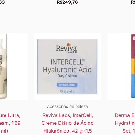
63
R$
249,76
R
a
Acessórios de beleza
ure Ultra,
Reviva Labs, InterCell,
Derma E,
eam, 1.69
Creme Diário de Ácido
Hydratin
 ml)
Hialurônico, 42 g (1,5
Set, 