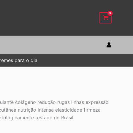
remes para o dia
mulante colágeno redução rugas linhas expressão
cutânea nutrição intensa elasticidade firmeza
tologicamente testado no Brasil