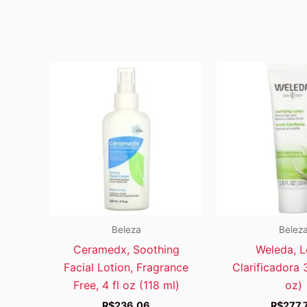
Beleza
Belez
Ceramedx, Soothing
Weleda, 
Facial Lotion, Fragrance
Clarificadora 3
Free, 4 fl oz (118 ml)
oz)
R$
236,06
R$
277,