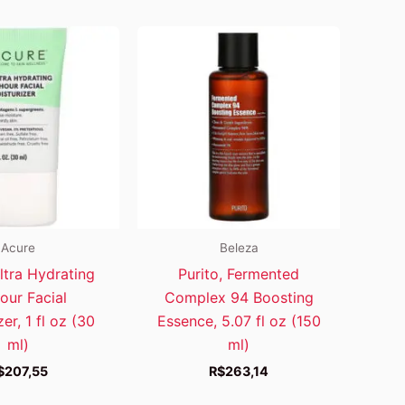
Acure
Beleza
ltra Hydrating
Purito, Fermented
our Facial
Complex 94 Boosting
er, 1 fl oz (30
Essence, 5.07 fl oz (150
ml)
ml)
$
207,55
R$
263,14