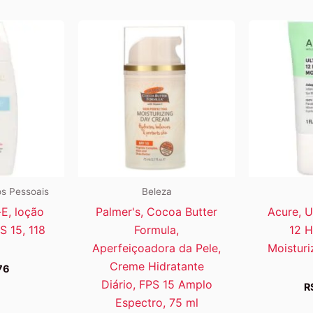
s Pessoais
Beleza
-E, loção
Palmer's, Cocoa Butter
Acure, U
S 15, 118
Formula,
12 H
Aperfeiçoadora da Pele,
Moisturiz
Creme Hidratante
76
Diário, FPS 15 Amplo
R
Espectro, 75 ml