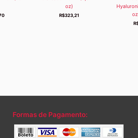
oz)
Hyaluroni
oz
70
R$
323,21
R
Formas de Pagamento: