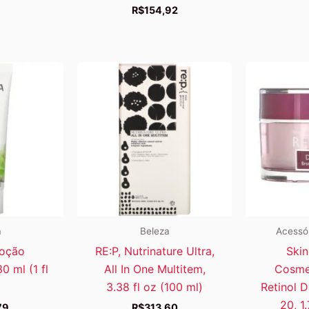
R$
154,92
a
Beleza
Acessór
Loção
RE:P, Nutrinature Ultra,
Skin
0 ml (1 fl
All In One Multitem,
Cosmet
3.38 fl oz (100 ml)
Retinol 
20, 1
79
R$
313,60