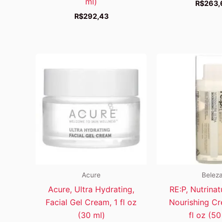
ml)
R$
263,
R$
292,43
Acure
Belez
Acure, Ultra Hydrating,
RE:P, Nutrinat
Facial Gel Cream, 1 fl oz
Nourishing Cr
(30 ml)
fl oz (50