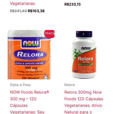
Vegetarianas
R$
233,15
O
O
R$
241,40
R$
163,38
preço
preço
original
atual
era:
é:
R$241,40.
R$163,38.
Oferta!
Dieta e Peso
Relora
NOW Foods Relora®
Relora 300mg Now
300 mg – 120
Foods 120 Cápsulas
Cápsulas
Vegetarianas: Alívio
Vegetarianas: Seu
Natural para o