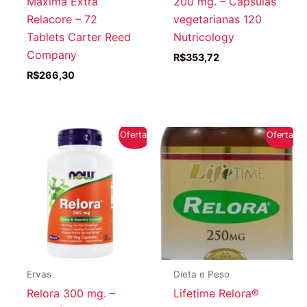
Máxima Extra
200 mg. – Cápsulas
Relacore – 72
vegetarianas 120
Tablets Carter Reed
Nutricology
Company
R$
353,72
R$
266,30
Oferta!
Oferta!
Ervas
Dieta e Peso
Relora 300 mg. –
Lifetime Relora®