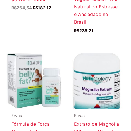
Natural do Estresse
O
O
R$
264,54
R$
182,12
preço
preço
e Ansiedade no
original
atual
Brasil
era:
é:
R$264,54.
R$182,12.
R$
236,21
Ervas
Ervas
Fórmula de Força
Extrato de Magnólia