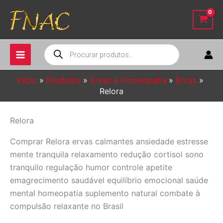
Ir
para
o
conteúdo
Pesquisar
produtos
Início
Produtos
Ervas e Homeopatia
Ervas
Relora
Relora
Comprar Relora ervas calmantes ansiedade estresse
mente tranquila relaxamento redução cortisol sono
tranquilo regulação humor controle apetite
emagrecimento saudável equilíbrio emocional saúde
mental homeopatia suplemento natural combate à
compulsão relaxante no Brasil