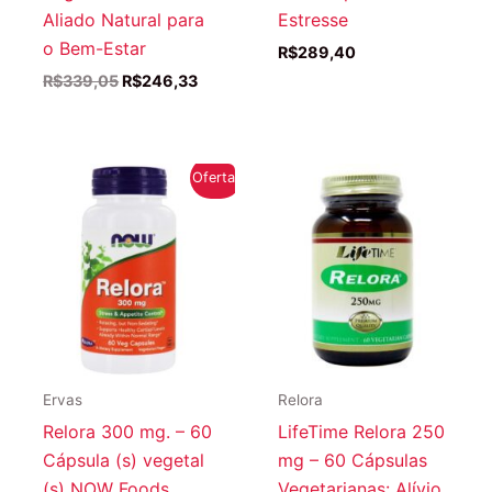
Aliado Natural para
Estresse
o Bem-Estar
R$
289,40
O
O
R$
339,05
R$
246,33
preço
preço
original
atual
era:
é:
R$339,05.
R$246,33.
Oferta!
Ervas
Relora
Relora 300 mg. – 60
LifeTime Relora 250
Cápsula (s) vegetal
mg – 60 Cápsulas
(s) NOW Foods
Vegetarianas: Alívio