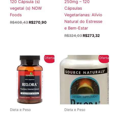
120 Cápsula (s)
250mg – 120
vegetal (s) NOW
Cápsulas
Foods
Vegetarianas: Alívio
Natural do Estresse
O
O
R$
408,43
R$
270,90
preço
preço
e Bem-Estar
original
atual
O
O
R$
324,03
R$
273,32
era:
é:
preço
preço
R$408,43.
R$270,90.
original
atual
era:
é:
R$324,03.
R$273,3
Oferta!
Oferta!
Dieta e Peso
Dieta e Peso