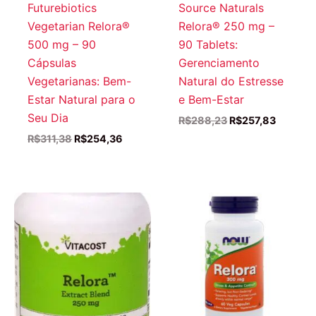
Futurebiotics
Source Naturals
Vegetarian Relora®
Relora® 250 mg –
500 mg – 90
90 Tablets:
Cápsulas
Gerenciamento
Vegetarianas: Bem-
Natural do Estresse
Estar Natural para o
e Bem-Estar
Seu Dia
O
O
R$
288,23
R$
257,83
preço
preço
O
O
R$
311,38
R$
254,36
original
atual
preço
preço
era:
é:
original
atual
R$288,23.
R$257,8
era:
é:
R$311,38.
R$254,36.