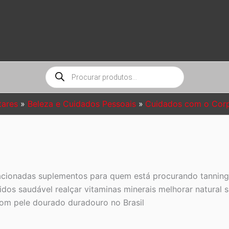
Pesquisar
produtos
tares
Beleza e Cuidados Pessoais
Cuidados com o Cor
lacionadas suplementos para quem está procurando tannin
os saudável realçar vitaminas minerais melhorar natural 
tom pele dourado duradouro no Brasil