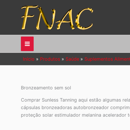
Ir
para
o
conteúdo
Início
Produtos
Saúde
Suplementos Alimen
Bronzeamento sem sol
Comprar Sunless Tanning aqui estão algumas re
cápsulas bronzeadoras autobronzeador comprimid
proteção solar estimulador melanina acelerador 