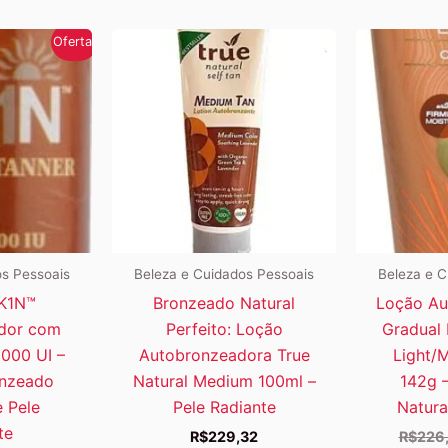
Oferta!
os Pessoais
Beleza e Cuidados Pessoais
Beleza e C
5K1N™
Bronzeado Natural
Loção Au
dor com
Perfeito: Loção
Gradual 
1000 UI –
Autobronzeadora True
Light/
onzeado
Natural Medium 100ml –
142g 
 Pele
Pele Radiante
Natura
te
R$
229,32
R$
226