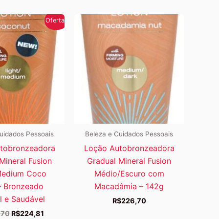
Oferta!
uidados Pessoais
Beleza e Cuidados Pessoais
tobronzeadora
Loção Autobronzeadora
Mineral Fusion
Gradual Mineral Fusion
Medium Coco
Médio/Escuro com
– Bronzeado
Macadâmia – 142g
l e Saudável
R$
226,70
O
O
,70
R$
224,81