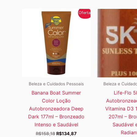
Oferta!
Beleza e Cuidados Pessoais
Beleza e Cuidad
Banana Boat Summer
Life-Flo 
Color Loção
Autobronzea
Autobronzeadora Deep
Vitamina D3 
Dark 177ml – Bronzeado
207ml – Br
Intenso e Saudável
Saudável e
Radian
O
O
R$
158,18
R$
134,87