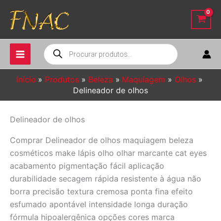
Ir
para
o
conteúdo
Pesquisar
produtos
Início
Produtos
Beleza
Maquiagem
Olhos
Delineador de olhos
Delineador de olhos
Comprar Delineador de olhos maquiagem beleza
cosméticos make lápis olho olhar marcante cat eyes
acabamento pigmentação fácil aplicação
durabilidade secagem rápida resistente à água não
borra precisão textura cremosa ponta fina efeito
esfumado apontável intensidade longa duração
fórmula hipoalergênica opções cores marca