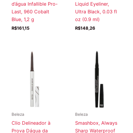
d’água Infallible Pro-
Liquid Eyeliner,
Last, 960 Cobalt
Ultra Black, 0.03 fl
Blue, 1,2 g
oz (0.9 ml)
R$
161,15
R$
148,26
Beleza
Beleza
Clio Delineador à
Smashbox, Always
Prova Dágua da
Sharp Waterproof