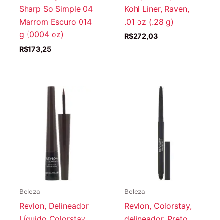
Sharp So Simple 04
Kohl Liner, Raven,
Marrom Escuro 014
.01 oz (.28 g)
g (0004 oz)
R$
272,03
R$
173,25
Beleza
Beleza
Revlon, Delineador
Revlon, Colorstay,
Líquido Colorstay,
delineador, Preto