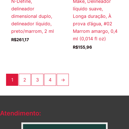
N-Define,
Make, Delineador
delineador
líquido suave,
dimensional duplo,
Longa duração, À
delineador líquido,
prova d’água, #02
preto/marrom, 2 ml
Marrom amargo, 0,4
ml (0,014 fl oz)
R$
261,17
R$
155,96
1
2
3
4
→
Atendimento: