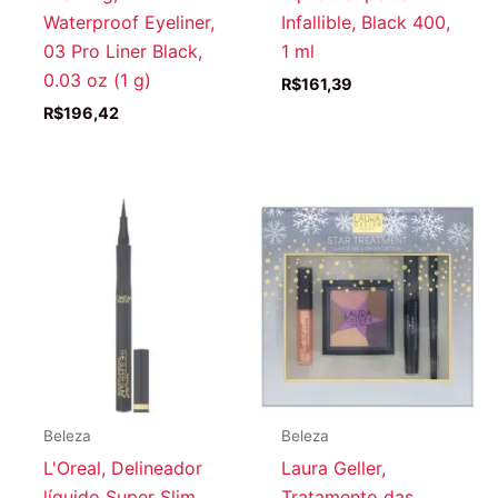
Waterproof Eyeliner,
Infallible, Black 400,
03 Pro Liner Black,
1 ml
0.03 oz (1 g)
R$
161,39
R$
196,42
Beleza
Beleza
L'Oreal, Delineador
Laura Geller,
líquido Super Slim
Tratamento das