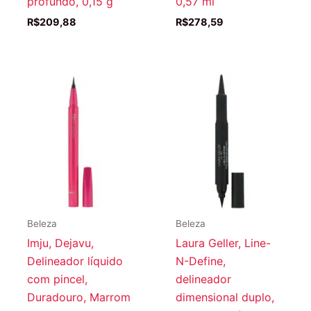
profundo, 0,15 g
0,57 ml
R$
209,88
R$
278,59
Beleza
Beleza
Imju, Dejavu,
Laura Geller, Line-
Delineador líquido
N-Define,
com pincel,
delineador
Duradouro, Marrom
dimensional duplo,