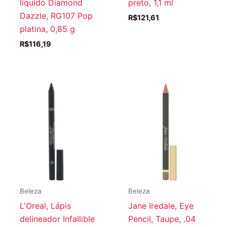
líquido Diamond
preto, 1,1 ml
Dazzle, RG107 Pop
R$
121,61
platina, 0,85 g
R$
116,19
Beleza
Beleza
L'Oreal, Lápis
Jane Iredale, Eye
delineador Infallible
Pencil, Taupe, .04