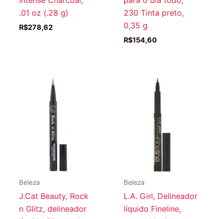
Intense Charcoal,
para o dia todo,
.01 oz (.28 g)
230 Tinta preto,
0,35 g
R$
278,62
R$
154,60
Beleza
Beleza
J.Cat Beauty, Rock
L.A. Girl, Delineador
n Glitz, delineador
líquido Fineline,