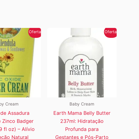
Oferta!
Oferta!
by Cream
Baby Cream
de Assadura
Earth Mama Belly Butter
 Zinco Badger
237ml: Hidratação
 fl oz) – Alívio
Profunda para
eção Natural
Gestantes e Pós-Parto