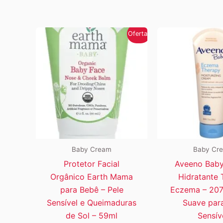
Oferta!
Baby Cream
Baby Cr
Protetor Facial
Aveeno Bab
Orgânico Earth Mama
Hidratante 
para Bebê – Pele
Eczema – 207g
Sensível e Queimaduras
Suave par
de Sol – 59ml
Sensív