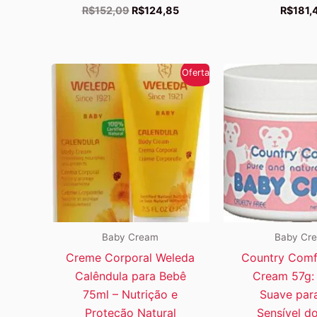
O
O
R$
152,09
R$
124,85
R$
181,
preço
preço
original
atual
era:
é:
R$152,09.
R$124,85.
Oferta!
Baby Cream
Baby Cr
Creme Corporal Weleda
Country Comf
Calêndula para Bebê
Cream 57g:
75ml – Nutrição e
Suave par
Proteção Natural
Sensível d