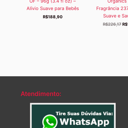
OF – 96g (3.4 fl oz) –
Organics
Alívio Suave para Bebês
Fragrância 237
Suave e Sa
R$
188,90
O
R$
226,17
R$
pr
ori
era
R$
Atendimento: