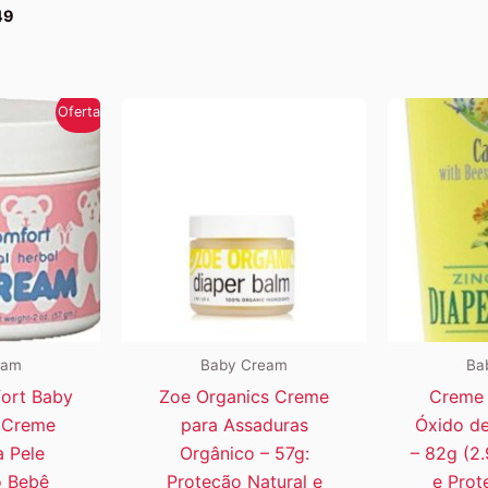
preço
preço
49
original
atual
era:
é:
R$223,28.
R$171,15.
Oferta!
eam
Baby Cream
Ba
ort Baby
Zoe Organics Creme
Creme 
 Creme
para Assaduras
Óxido de
a Pele
Orgânico – 57g:
– 82g (2.9
o Bebê
Proteção Natural e
e Prot