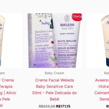
Oferta!
eam
Baby Cream
Ba
y Creme
Creme Facial Weleda
Aveeno
Terapia
Baby Sensitive Care
Hidra
 | Alívio
50ml – Pele Delicada do
Calmant
a Pele
Bebê
Sens
el
O
O
R$
223,28
R$
171,15
R