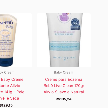
by Cream
Baby Cream
 Baby Creme
Creme para Eczema
tante Alívio
Bebê Live Clean 170g:
e 141g – Pele
Alívio Suave e Natural
ível e Seca
R$
135,24
$
129,15