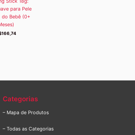
ng Stick 18g:
uave para Pele
l do Bebê (0+
Meses)
$
166,74
Categorias
– Mapa de Produtos
– Todas as Categorias