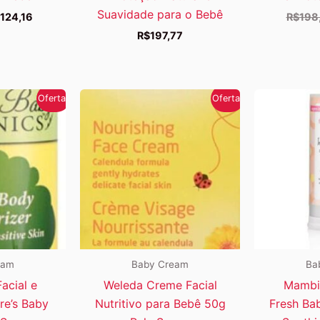
Suavidade para o Bebê
O
124,16
R$
198
eço
preço
R$
197,77
iginal
atual
a:
é:
141,44.
R$124,16.
Oferta!
Oferta!
eam
Baby Cream
Ba
acial e
Weleda Creme Facial
Mambi
re’s Baby
Nutritivo para Bebê 50g
Fresh Ba