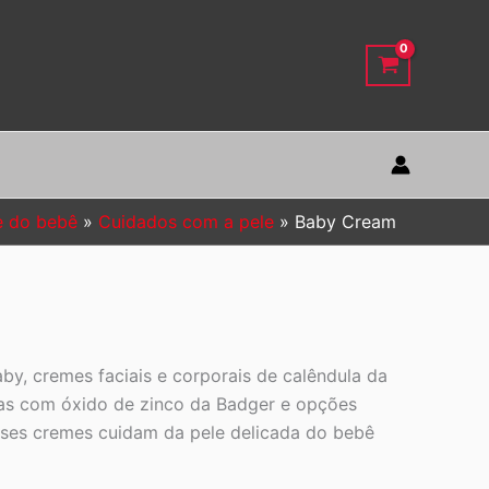
e do bebê
Cuidados com a pele
Baby Cream
y, cremes faciais e corporais de calêndula da
ras com óxido de zinco da Badger e opções
sses cremes cuidam da pele delicada do bebê