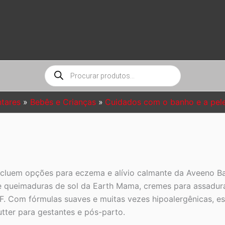
Pesquisar
produtos
tares
Bebês e Crianças
Cuidados com o banho e a pel
cluem opções para eczema e alívio calmante da Aveeno Bab
l e queimaduras de sol da Earth Mama, cremes para assadu
F. Com fórmulas suaves e muitas vezes hipoalergênicas, e
utter para gestantes e pós-parto.