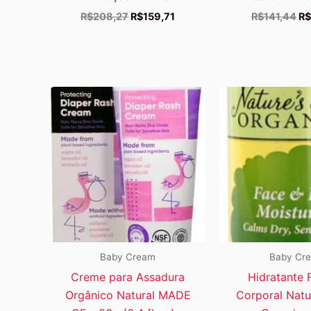
O
O
O
R$
208,27
R$
159,71
R$
141,44
R$
preço
preço
pr
original
atual
or
era:
é:
er
R$208,27.
R$159,71.
R$
Baby Cream
Baby Cr
Creme para Assadura
Hidratante F
Orgânico Natural MADE
Corporal Natu