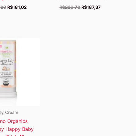
O
O
O
O
,29
R$
181,02
R$
226,70
R$
187,37
preço
preço
preço
preço
original
atual
original
atual
era:
é:
era:
é:
R$198,29.
R$181,02.
R$226,70.
R$187,37.
by Cream
no Organics
by Happy Baby