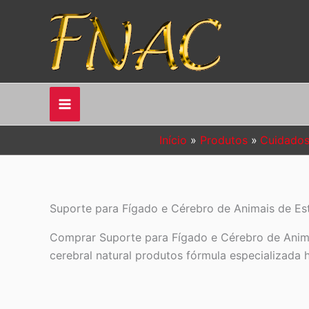
Ir
para
o
conteúdo
Início
Produtos
Cuidados
Suporte para Fígado e Cérebro de Animais de E
Comprar Suporte para Fígado e Cérebro de Anima
cerebral natural produtos fórmula especializada 