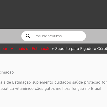
Pesquisar
produtos
 para Animais de Estimação
Suporte para Fígado e Cére
stimação
is de Estimação suplemento cuidados saúde proteção fort
hepática vitamínico cães gatos melhora função no Brasil