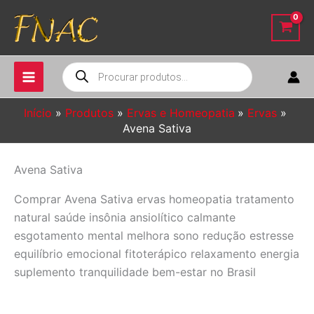
Ir
para
o
conteúdo
Pesquisar
produtos
Início
Produtos
Ervas e Homeopatia
Ervas
Avena Sativa
Avena Sativa
Comprar Avena Sativa ervas homeopatia tratamento
natural saúde insônia ansiolítico calmante
esgotamento mental melhora sono redução estresse
equilíbrio emocional fitoterápico relaxamento energia
suplemento tranquilidade bem-estar no Brasil