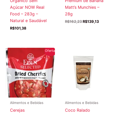
Orgânico Sem
Premium de Banana
Açúcar NOW Real
Matt’s Munchies –
Food – 283g –
28g
Natural e Saudável
O
O
R$
162,23
R$
139,13
preço
preço
R$
101,38
original
atual
era:
é:
R$162,23.
R$139,13
Oferta!
Alimentos e Bebidas
Alimentos e Bebidas
Cerejas
Coco Ralado