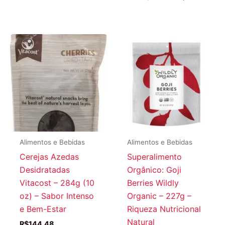
preço
preço
original
atual
era:
é:
R$171,89.
R$156,19
Alimentos e Bebidas
Alimentos e Bebidas
Cerejas Azedas
Superalimento
Desidratadas
Orgânico: Goji
Vitacost – 284g (10
Berries Wildly
oz) – Sabor Intenso
Organic – 227g –
e Bem-Estar
Riqueza Nutricional
Natural
R$
144,48