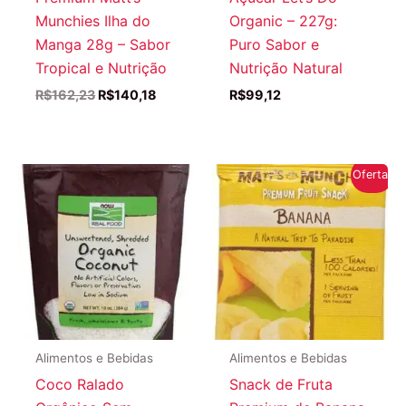
Munchies Ilha do
Organic – 227g:
Manga 28g – Sabor
Puro Sabor e
Tropical e Nutrição
Nutrição Natural
O
O
R$
162,23
R$
140,18
R$
99,12
preço
preço
original
atual
era:
é:
R$162,23.
R$140,18.
Oferta!
Alimentos e Bebidas
Alimentos e Bebidas
Coco Ralado
Snack de Fruta