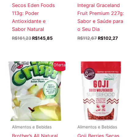
Secos Eden Foods
Integral Graceland
113g: Poder
Fruit Premium 227g:
Antioxidante e
Sabor e Saúde para
Sabor Natural
o Seu Dia
O
O
O
O
R$
161,23
R$
145,85
R$
112,67
R$
102,27
preço
preço
preço
preço
original
atual
original
atual
era:
é:
era:
é:
R$161,23.
R$145,85.
R$112,67.
R$102,27
Oferta!
Alimentos e Bebidas
Alimentos e Bebidas
Brother’s All Natural
Goji Berries Secas