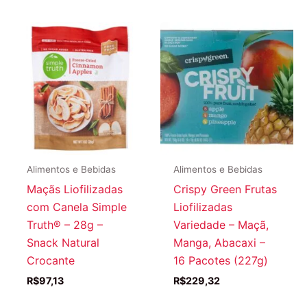
Alimentos e Bebidas
Alimentos e Bebidas
Maçãs Liofilizadas
Crispy Green Frutas
com Canela Simple
Liofilizadas
Truth® – 28g –
Variedade – Maçã,
Snack Natural
Manga, Abacaxi –
Crocante
16 Pacotes (227g)
R$
97,13
R$
229,32