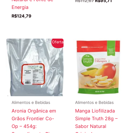
O
O
R$
112,67
R$
95,71
preço
preço
Energia
original
atual
R$
124,79
era:
é:
R$112,67.
R$95,71.
Oferta!
Alimentos e Bebidas
Alimentos e Bebidas
Aronia Orgânica em
Manga Liofilizada
Grãos Frontier Co-
Simple Truth 28g –
Op – 454g:
Sabor Natural