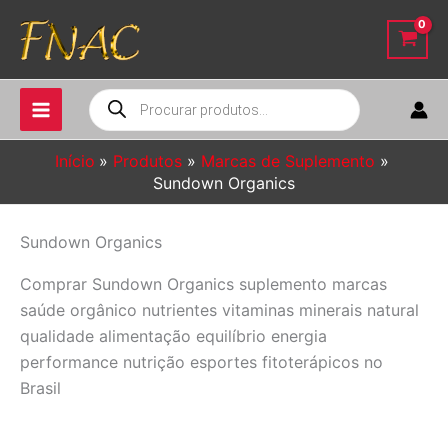
Ir
para
o
conteúdo
Pesquisar
produtos
Início
Produtos
Marcas de Suplemento
Sundown Organics
Sundown Organics
Comprar Sundown Organics suplemento marcas
saúde orgânico nutrientes vitaminas minerais natural
qualidade alimentação equilíbrio energia
performance nutrição esportes fitoterápicos no
Brasil